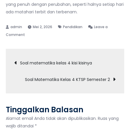
yang penuh dengan perubahan, seperti halnya setiap hari
ada matahari terbit dan terbenam.
Mei 2, 2026
Pendidikan
Leave a
on
Comment
Ujian
SD
Navigasi
Kelas
Soal matematika kelas 4 kisi kisinya
6:
pos
Panduan
Soal Matematika Kelas 4 KTSP Semester 2
Komprehensif
Tinggalkan Balasan
Alamat email Anda tidak akan dipublikasikan.
Ruas yang
wajib ditandai
*