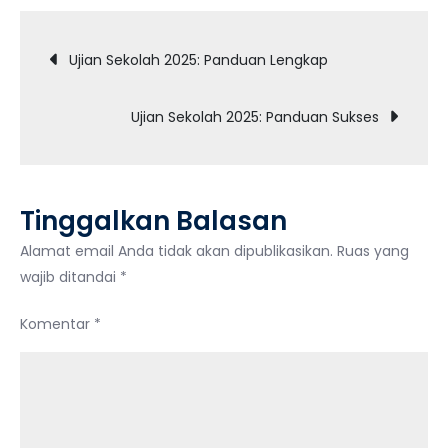
UAS
Navigasi
PKn
Ujian Sekolah 2025: Panduan Lengkap
Kelas
pos
5
Ujian Sekolah 2025: Panduan Sukses
Semester
2
Tinggalkan Balasan
Alamat email Anda tidak akan dipublikasikan.
Ruas yang
wajib ditandai
*
Komentar
*