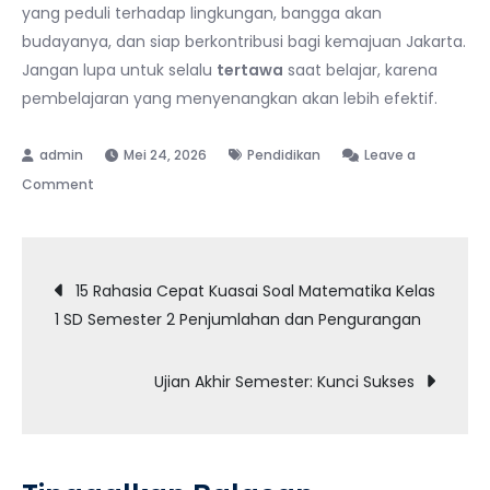
yang peduli terhadap lingkungan, bangga akan
budayanya, dan siap berkontribusi bagi kemajuan Jakarta.
Jangan lupa untuk selalu
tertawa
saat belajar, karena
pembelajaran yang menyenangkan akan lebih efektif.
Mei 24, 2026
Pendidikan
Leave a
on
Comment
Soal
PLBJ
Navigasi
Kelas
15 Rahasia Cepat Kuasai Soal Matematika Kelas
6
1 SD Semester 2 Penjumlahan dan Pengurangan
pos
2025:
Panduan
Ujian Akhir Semester: Kunci Sukses