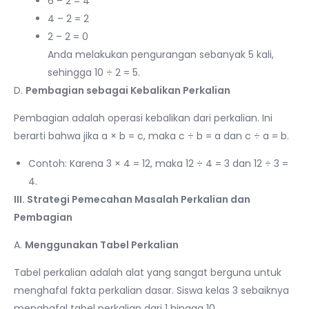
6 – 2 = 4
4 – 2 = 2
2 – 2 = 0
Anda melakukan pengurangan sebanyak 5 kali,
sehingga 10 ÷ 2 = 5.
D.
Pembagian sebagai Kebalikan Perkalian
Pembagian adalah operasi kebalikan dari perkalian. Ini
berarti bahwa jika a × b = c, maka c ÷ b = a dan c ÷ a = b.
Contoh: Karena 3 × 4 = 12, maka 12 ÷ 4 = 3 dan 12 ÷ 3 =
4.
III. Strategi Pemecahan Masalah Perkalian dan
Pembagian
A.
Menggunakan Tabel Perkalian
Tabel perkalian adalah alat yang sangat berguna untuk
menghafal fakta perkalian dasar. Siswa kelas 3 sebaiknya
menghafal tabel perkalian dari 1 hingga 10.