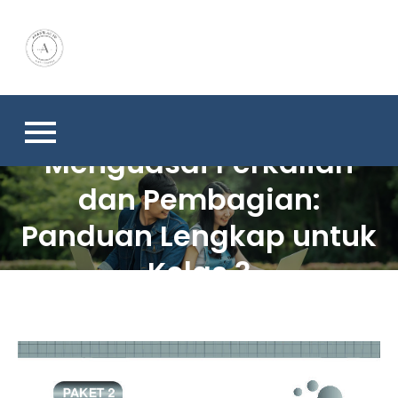
Skip
to
content
Menguasai Perkalian
dan Pembagian:
Panduan Lengkap untuk
Kelas 3