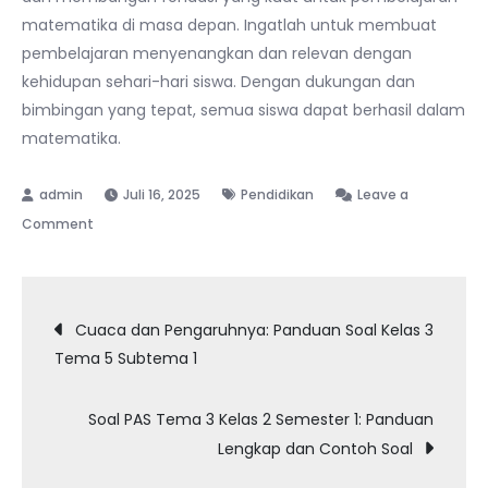
matematika di masa depan. Ingatlah untuk membuat
pembelajaran menyenangkan dan relevan dengan
kehidupan sehari-hari siswa. Dengan dukungan dan
bimbingan yang tepat, semua siswa dapat berhasil dalam
matematika.
Juli 16, 2025
Pendidikan
Leave a
on
Comment
Menguasai
Perkalian
Navigasi
dan
Cuaca dan Pengaruhnya: Panduan Soal Kelas 3
Pembagian:
Tema 5 Subtema 1
pos
Panduan
Lengkap
Soal PAS Tema 3 Kelas 2 Semester 1: Panduan
untuk
Lengkap dan Contoh Soal
Kelas
3