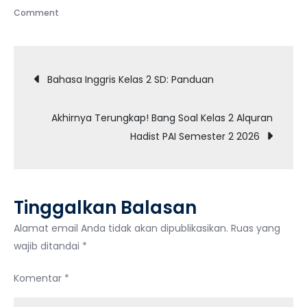
on
Comment
5
Contoh
Navigasi
Bang
Bahasa Inggris Kelas 2 SD: Panduan
Soal
pos
Kelas
Akhirnya Terungkap! Bang Soal Kelas 2 Alquran
2
Hadist PAI Semester 2 2026
Imla
yang
Bikin
Matematika
Tinggalkan Balasan
Anak
Naik
Alamat email Anda tidak akan dipublikasikan.
Ruas yang
Kelas
wajib ditandai
*
di
Komentar
*
2026