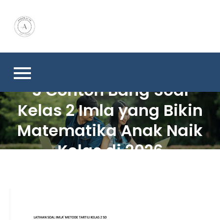
Skip
to
content
5 Contoh Bang Soal
Kelas 2 Imla yang Bikin
Matematika Anak Naik
Kelas di 2026