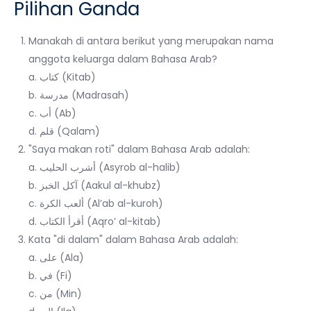
Pilihan Ganda
Manakah di antara berikut yang merupakan nama
anggota keluarga dalam Bahasa Arab?
a. كتاب (Kitab)
b. مدرسة (Madrasah)
c. أب (Ab)
d. قلم (Qalam)
"Saya makan roti" dalam Bahasa Arab adalah:
a. أشرب الحليب (Asyrob al-halib)
b. آكل الخبز (Aakul al-khubz)
c. ألعب الكرة (Al’ab al-kuroh)
d. أقرأ الكتاب (Aqro’ al-kitab)
Kata "di dalam" dalam Bahasa Arab adalah:
a. على (Ala)
b. في (Fi)
c. من (Min)