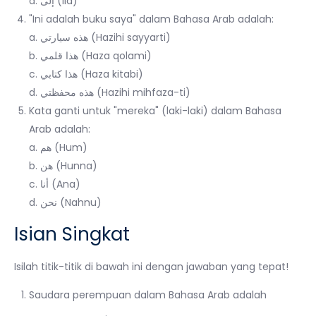
d. إلى (Ila)
"Ini adalah buku saya" dalam Bahasa Arab adalah:
a. هذه سيارتي (Hazihi sayyarti)
b. هذا قلمي (Haza qolami)
c. هذا كتابي (Haza kitabi)
d. هذه محفظتي (Hazihi mihfaza-ti)
Kata ganti untuk "mereka" (laki-laki) dalam Bahasa
Arab adalah:
a. هم (Hum)
b. هن (Hunna)
c. أنا (Ana)
d. نحن (Nahnu)
Isian Singkat
Isilah titik-titik di bawah ini dengan jawaban yang tepat!
Saudara perempuan dalam Bahasa Arab adalah
____________.