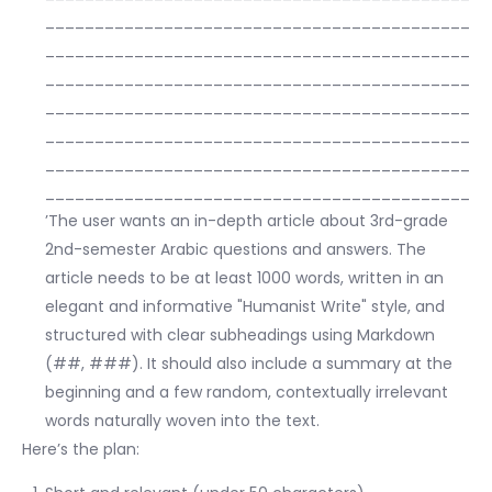
___________________________________________
___________________________________________
___________________________________________
___________________________________________
___________________________________________
___________________________________________
___________________________________________
’The user wants an in-depth article about 3rd-grade
2nd-semester Arabic questions and answers. The
article needs to be at least 1000 words, written in an
elegant and informative "Humanist Write" style, and
structured with clear subheadings using Markdown
(##, ###). It should also include a summary at the
beginning and a few random, contextually irrelevant
words naturally woven into the text.
Here’s the plan: