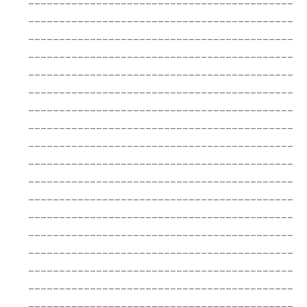
___________________________________________
___________________________________________
___________________________________________
___________________________________________
___________________________________________
___________________________________________
___________________________________________
___________________________________________
___________________________________________
___________________________________________
___________________________________________
___________________________________________
___________________________________________
___________________________________________
___________________________________________
___________________________________________
___________________________________________