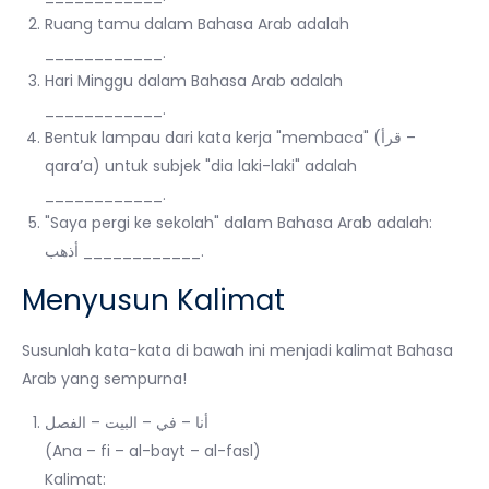
Ruang tamu dalam Bahasa Arab adalah
____________.
Hari Minggu dalam Bahasa Arab adalah
____________.
Bentuk lampau dari kata kerja "membaca" (قرأ –
qara’a) untuk subjek "dia laki-laki" adalah
____________.
"Saya pergi ke sekolah" dalam Bahasa Arab adalah:
أذهب ____________.
Menyusun Kalimat
Susunlah kata-kata di bawah ini menjadi kalimat Bahasa
Arab yang sempurna!
أنا – في – البيت – الفصل
(Ana – fi – al-bayt – al-fasl)
Kalimat: