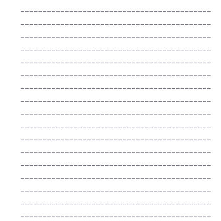
___________________________________________
___________________________________________
___________________________________________
___________________________________________
___________________________________________
___________________________________________
___________________________________________
___________________________________________
___________________________________________
___________________________________________
___________________________________________
___________________________________________
___________________________________________
___________________________________________
___________________________________________
___________________________________________
___________________________________________