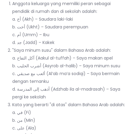
Anggota keluarga yang memiliki peran sebagai
pendidik di rumah dan di sekolah adalah:
a. أخ (Akh) – Saudara laki-laki
b. أخت (Ukht) – Saudara perempuan
c. أم (Umm) – Ibu
d. جد (Jadd) – Kakek
"Saya minum susu" dalam Bahasa Arab adalah:
a. آكل التفاح (Aakul al-tuffah) – Saya makan apel
b. أشرب الحليب (Asyrob al-halib) – Saya minum susu
c. ألعب مع صديقي (Al’ab ma’a sodiqi) – Saya bermain
dengan temanku
d. أذهب إلى المدرسة (Adzhab ila al-madrasah) – Saya
pergi ke sekolah
Kata yang berarti "di atas" dalam Bahasa Arab adalah:
a. في (Fi)
b. من (Min)
c. على (Ala)