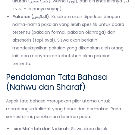
ukuran (كبير/صغير), warna (لون), dan ciri khas lainnya (له
أجنحة – ia punya sayap).
Pakaian (الملابس):
Kosakata akan diperluas dengan
nama-nama pakaian yang lebih spesifik untuk acara
tertentu (pakaian formal, pakaian olahraga) dan
aksesoris (topi, syal). Siswa akan berlatih
mendeskripsikan pakaian yang dikenakan oleh orang
lain dan menyatakan kebutuhan akan pakaian
tertentu.
Pendalaman Tata Bahasa
(Nahwu dan Sharaf)
Aspek tata bahasa merupakan pilar utama untuk
membangun kalimat yang benar dan bermakna. Pada
semester ini, penekanan diberikan pada:
Isim Ma’rifah dan Nakirah:
Siswa akan diajak