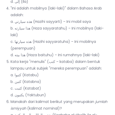
d. إلى (Ila)
"Ini adalah mobilnya (laki-laki)" dalam Bahasa Arab
adalah:
a. هذه سيارتي (Hazihi sayyarti) – Ini mobil saya
b. هذا سيارته (Haza sayyaratahu) – Ini mobilnya (laki-
laki)
c. هذه سيارتها (Hazihi sayyaratuha) – Ini mobilnya
(perempuan)
d. هذا بيته (Haza baituhu) – Ini rumahnya (laki-laki)
Kata kerja "menulis" (كتب – kataba) dalam bentuk
lampau untuk subjek "mereka perempuan" adalah:
a. كتبوا (Katabu)
b. كتبن (Katabna)
c. كتبت (Katabat)
d. يكتبون (Yaktubun)
Manakah dari kalimat berikut yang merupakan
jumlah
ismiyyah
(kalimat nominal)?
a. ذهب الطالب إلى المكتبة. (Dzahaba al-tholib ila al-