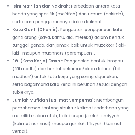
Isim Ma’rifah dan Nakirah:
Perbedaan antara kata
benda yang spesifik (ma’rifah) dan umum (nakirah),
serta cara penggunaannya dalam kalimat.
Kata Ganti (Dhamir):
Penguatan penggunaan kata
ganti orang (saya, kamu, dia, mereka) dalam bentuk
tunggal, ganda, dan jamak, baik untuk muzakkar (laki-
laki) maupun muannats (perempuan).
Fi’il (Kata Kerja) Dasar:
Pengenalan bentuk lampau
(fi’il madhi) dan bentuk sekarang/akan datang (fi’il
mudhari’) untuk kata kerja yang sering digunakan,
serta bagaimana kata kerja ini berubah sesuai dengan
subjeknya.
Jumlah Mufidah (Kalimat Sempurna):
Membangun
pemahaman tentang struktur kalimat sederhana yang
memiliki makna utuh, baik berupa jumlah ismiyyah
(kalimat nominal) maupun jumlah fi’liyyah (kalimat
verbal).