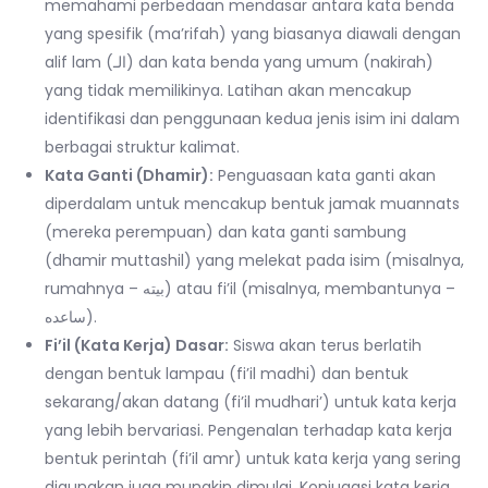
memahami perbedaan mendasar antara kata benda
yang spesifik (ma’rifah) yang biasanya diawali dengan
alif lam (الـ) dan kata benda yang umum (nakirah)
yang tidak memilikinya. Latihan akan mencakup
identifikasi dan penggunaan kedua jenis isim ini dalam
berbagai struktur kalimat.
Kata Ganti (Dhamir):
Penguasaan kata ganti akan
diperdalam untuk mencakup bentuk jamak muannats
(mereka perempuan) dan kata ganti sambung
(dhamir muttashil) yang melekat pada isim (misalnya,
rumahnya – بيته) atau fi’il (misalnya, membantunya –
ساعده).
Fi’il (Kata Kerja) Dasar:
Siswa akan terus berlatih
dengan bentuk lampau (fi’il madhi) dan bentuk
sekarang/akan datang (fi’il mudhari’) untuk kata kerja
yang lebih bervariasi. Pengenalan terhadap kata kerja
bentuk perintah (fi’il amr) untuk kata kerja yang sering
digunakan juga mungkin dimulai. Konjugasi kata kerja