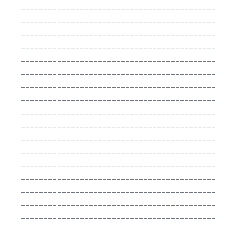
___________________________________________
___________________________________________
___________________________________________
___________________________________________
___________________________________________
___________________________________________
___________________________________________
___________________________________________
___________________________________________
___________________________________________
___________________________________________
___________________________________________
___________________________________________
___________________________________________
___________________________________________
___________________________________________
___________________________________________