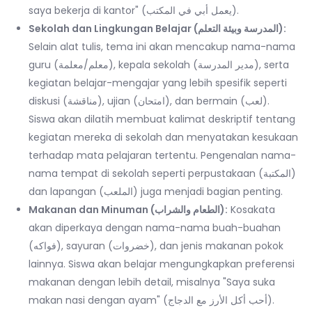
saya bekerja di kantor" (يعمل أبي في المكتب).
Sekolah dan Lingkungan Belajar (المدرسة وبيئة التعلم):
Selain alat tulis, tema ini akan mencakup nama-nama
guru (معلم/معلمة), kepala sekolah (مدير المدرسة), serta
kegiatan belajar-mengajar yang lebih spesifik seperti
diskusi (مناقشة), ujian (امتحان), dan bermain (لعب).
Siswa akan dilatih membuat kalimat deskriptif tentang
kegiatan mereka di sekolah dan menyatakan kesukaan
terhadap mata pelajaran tertentu. Pengenalan nama-
nama tempat di sekolah seperti perpustakaan (المكتبة)
dan lapangan (الملعب) juga menjadi bagian penting.
Makanan dan Minuman (الطعام والشراب):
Kosakata
akan diperkaya dengan nama-nama buah-buahan
(فواكه), sayuran (خضروات), dan jenis makanan pokok
lainnya. Siswa akan belajar mengungkapkan preferensi
makanan dengan lebih detail, misalnya "Saya suka
makan nasi dengan ayam" (أحب أكل الأرز مع الدجاج).