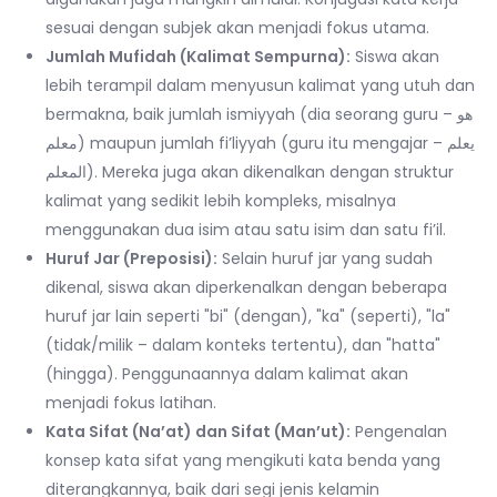
sesuai dengan subjek akan menjadi fokus utama.
Jumlah Mufidah (Kalimat Sempurna):
Siswa akan
lebih terampil dalam menyusun kalimat yang utuh dan
bermakna, baik jumlah ismiyyah (dia seorang guru – هو
معلم) maupun jumlah fi’liyyah (guru itu mengajar – يعلم
المعلم). Mereka juga akan dikenalkan dengan struktur
kalimat yang sedikit lebih kompleks, misalnya
menggunakan dua isim atau satu isim dan satu fi’il.
Huruf Jar (Preposisi):
Selain huruf jar yang sudah
dikenal, siswa akan diperkenalkan dengan beberapa
huruf jar lain seperti "bi" (dengan), "ka" (seperti), "la"
(tidak/milik – dalam konteks tertentu), dan "hatta"
(hingga). Penggunaannya dalam kalimat akan
menjadi fokus latihan.
Kata Sifat (Na’at) dan Sifat (Man’ut):
Pengenalan
konsep kata sifat yang mengikuti kata benda yang
diterangkannya, baik dari segi jenis kelamin