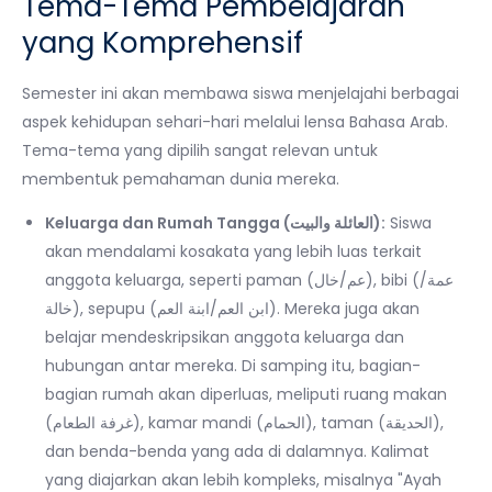
Tema-Tema Pembelajaran
yang Komprehensif
Semester ini akan membawa siswa menjelajahi berbagai
aspek kehidupan sehari-hari melalui lensa Bahasa Arab.
Tema-tema yang dipilih sangat relevan untuk
membentuk pemahaman dunia mereka.
Keluarga dan Rumah Tangga (العائلة والبيت):
Siswa
akan mendalami kosakata yang lebih luas terkait
anggota keluarga, seperti paman (عم/خال), bibi (عمة/
خالة), sepupu (ابن العم/ابنة العم). Mereka juga akan
belajar mendeskripsikan anggota keluarga dan
hubungan antar mereka. Di samping itu, bagian-
bagian rumah akan diperluas, meliputi ruang makan
(غرفة الطعام), kamar mandi (الحمام), taman (الحديقة),
dan benda-benda yang ada di dalamnya. Kalimat
yang diajarkan akan lebih kompleks, misalnya "Ayah