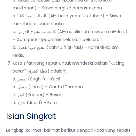
maktabah) – Siswa pergi ke perpustakaan.
b. الطالب يقرأ كتاباً. (Al-tholib yaqro’u kitaban) – Siswa
membaca sebuah buku.
c. المعلمة تشرح الدرس. (Al-mu’allimah tasyrahu al-dars)
– Guru perempuan menjelaskan pelajaran.
d. نحن في الفصل. (Nahnu fi al-fasl) – Kami di dalam
kelas.
Kata sifat yang tepat untuk mendeskripsikan "kucing
besar" (قطة كبيرة) adalah:
a. صغير (Soghir) – Kecil
b. جميل (Jamil) – Cantik/Tampan
c. كبير (Kabeer) – Besar
d. جديد (Jadid) – Baru
Isian Singkat
Lengkapi kalimat-kalimat berikut dengan kata yang tepat!