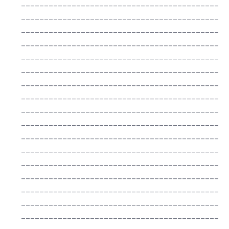
___________________________________________
___________________________________________
___________________________________________
___________________________________________
___________________________________________
___________________________________________
___________________________________________
___________________________________________
___________________________________________
___________________________________________
___________________________________________
___________________________________________
___________________________________________
___________________________________________
___________________________________________
___________________________________________
___________________________________________
___________________________________________