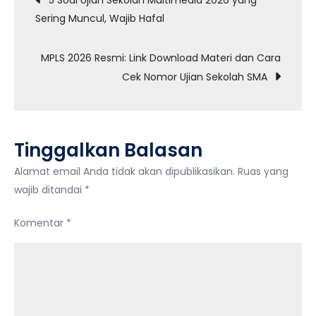
5 Soal Ujian Sekolah Multimedia 2026 yang
Ujian
Sering Muncul, Wajib Hafal
pos
Sekolah
Nilai
MPLS 2026 Resmi: Link Download Materi dan Cara
Murni?
Cek Nomor Ujian Sekolah SMA
Ini
Nasib
TKA
2026
Tinggalkan Balasan
Alamat email Anda tidak akan dipublikasikan.
Ruas yang
wajib ditandai
*
Komentar
*