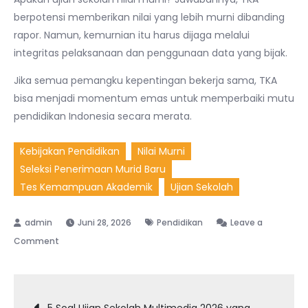
berpotensi memberikan nilai yang lebih murni dibanding
rapor. Namun, kemurnian itu harus dijaga melalui
integritas pelaksanaan dan penggunaan data yang bijak.
Jika semua pemangku kepentingan bekerja sama, TKA
bisa menjadi momentum emas untuk memperbaiki mutu
pendidikan Indonesia secara merata.
Kebijakan Pendidikan
Nilai Murni
Seleksi Penerimaan Murid Baru
Tes Kemampuan Akademik
Ujian Sekolah
Juni 28, 2026
Pendidikan
Leave a
on
Comment
Akhirnya
Terungkap:
Navigasi
Apakah