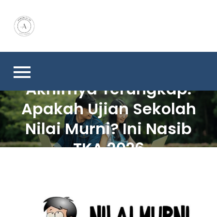
Skip
to
content
Akhirnya Terungkap:
Apakah Ujian Sekolah
Nilai Murni? Ini Nasib
TKA 2026