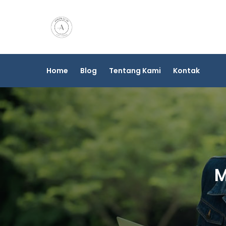
Skip
to
content
Home
Blog
Tentang Kami
Kontak
M