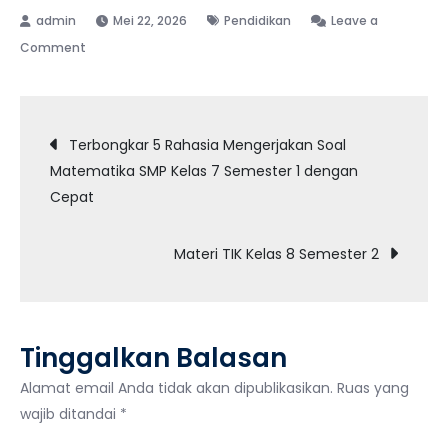
Mei 22, 2026
Pendidikan
Leave a
on
Comment
15
Contoh
Navigasi
Soal
Terbongkar 5 Rahasia Mengerjakan Soal
Matematika
Matematika SMP Kelas 7 Semester 1 dengan
pos
Kelas
Cepat
1
Terbaru
Materi TIK Kelas 8 Semester 2
yang
Wajib
Anak
Kuasai
Tinggalkan Balasan
Sebelum
Ujian
Alamat email Anda tidak akan dipublikasikan.
Ruas yang
Sekolah
wajib ditandai
*