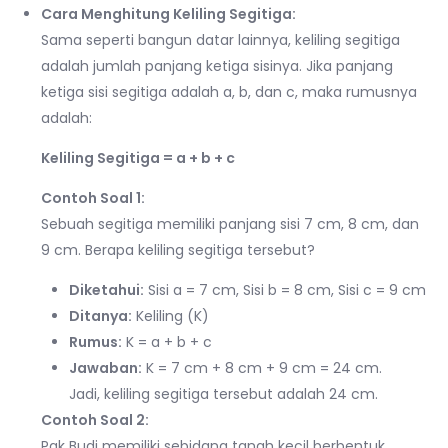
Cara Menghitung Keliling Segitiga:
Sama seperti bangun datar lainnya, keliling segitiga
adalah jumlah panjang ketiga sisinya. Jika panjang
ketiga sisi segitiga adalah a, b, dan c, maka rumusnya
adalah:
Keliling Segitiga = a + b + c
Contoh Soal 1:
Sebuah segitiga memiliki panjang sisi 7 cm, 8 cm, dan
9 cm. Berapa keliling segitiga tersebut?
Diketahui:
Sisi a = 7 cm, Sisi b = 8 cm, Sisi c = 9 cm
Ditanya:
Keliling (K)
Rumus:
K = a + b + c
Jawaban:
K = 7 cm + 8 cm + 9 cm = 24 cm.
Jadi, keliling segitiga tersebut adalah 24 cm.
Contoh Soal 2:
Pak Budi memiliki sebidang tanah kecil berbentuk