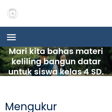
Skip
to
content
Mari kita bahas materi
keliling bangun datar
untuk siswa kelas 4 SD.
Mengukur