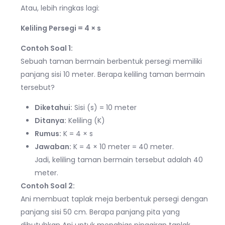
Atau, lebih ringkas lagi:
Keliling Persegi = 4 × s
Contoh Soal 1:
Sebuah taman bermain berbentuk persegi memiliki
panjang sisi 10 meter. Berapa keliling taman bermain
tersebut?
Diketahui:
Sisi (s) = 10 meter
Ditanya:
Keliling (K)
Rumus:
K = 4 × s
Jawaban:
K = 4 × 10 meter = 40 meter.
Jadi, keliling taman bermain tersebut adalah 40
meter.
Contoh Soal 2:
Ani membuat taplak meja berbentuk persegi dengan
panjang sisi 50 cm. Berapa panjang pita yang
dibutuhkan Ani untuk menghias pinggiran taplak