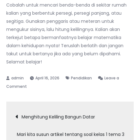
Cobalah untuk mencari benda-benda di sekitar rumah
kalian yang berbentuk persegi, persegi panjang, atau
segitiga. Gunakan penggaris atau meteran untuk
mengukur sisinya, lalu hitung kelilingnya. Kalian akan
terkejut betapa bermanfaatnya belajar matematika
dalam kehidupan nyata! Teruslah berlatih dan jangan
takut untuk bertanya jika ada yang belum dipahami.
Selamat belajar!
April 16, 2026
Pendidikan
Leave a
on
Comment
Mari
kita
Navigasi
bahas
Menghitung Keliling Bangun Datar
materi
pos
keliling
Mari kita susun artikel tentang soal kelas 1 tema 3
bangun