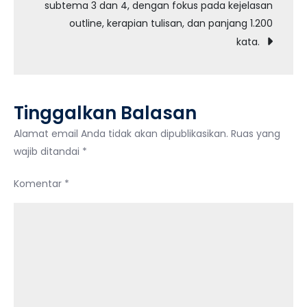
subtema 3 dan 4, dengan fokus pada kejelasan
datar
outline, kerapian tulisan, dan panjang 1.200
untuk
kata.
siswa
kelas
4
SD.
Tinggalkan Balasan
Alamat email Anda tidak akan dipublikasikan.
Ruas yang
wajib ditandai
*
Komentar
*