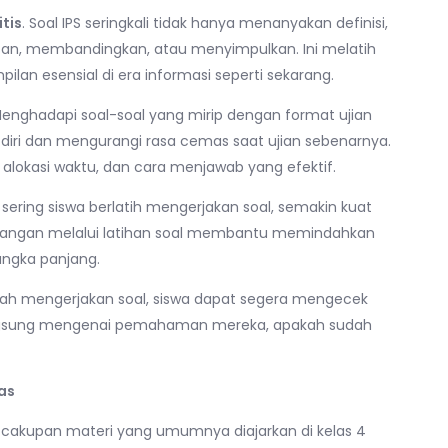
tis
. Soal IPS seringkali tidak hanya menanyakan definisi,
san, membandingkan, atau menyimpulkan. Ini melatih
lan esensial di era informasi seperti sekarang.
Menghadapi soal-soal yang mirip dengan format ujian
diri dan mengurangi rasa cemas saat ujian sebenarnya.
 alokasi waktu, dan cara menjawab yang efektif.
 sering siswa berlatih mengerjakan soal, semakin kuat
ulangan melalui latihan soal membantu memindahkan
angka panjang.
elah mengerjakan soal, siswa dapat segera mengecek
angsung mengenai pemahaman mereka, apakah sudah
as
 cakupan materi yang umumnya diajarkan di kelas 4