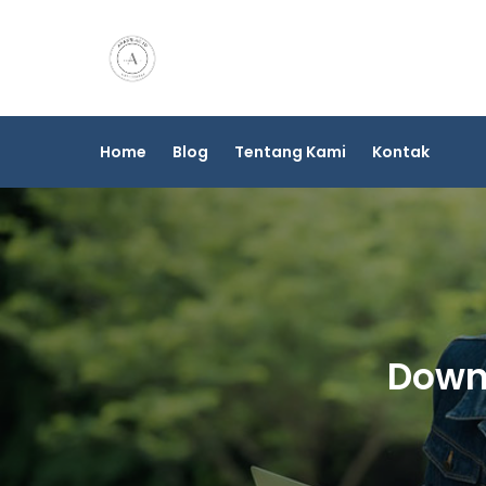
Skip
to
content
Home
Blog
Tentang Kami
Kontak
Downl