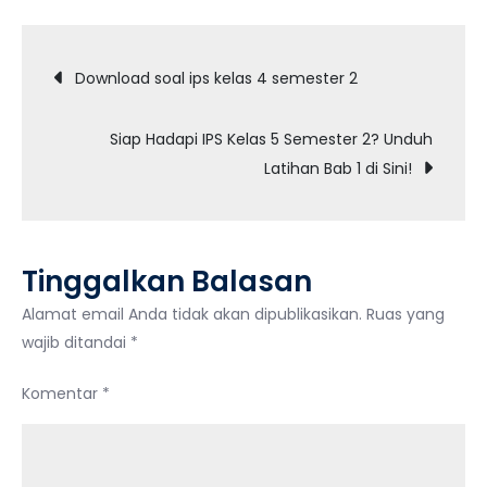
Pemahaman
Navigasi
IPS
Download soal ips kelas 4 semester 2
Kelas
pos
5
Siap Hadapi IPS Kelas 5 Semester 2? Unduh
Semester
Latihan Bab 1 di Sini!
2
Tinggalkan Balasan
Alamat email Anda tidak akan dipublikasikan.
Ruas yang
wajib ditandai
*
Komentar
*