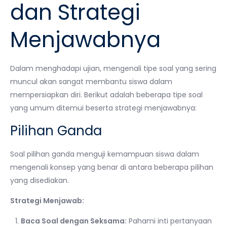
dan Strategi
Menjawabnya
Dalam menghadapi ujian, mengenali tipe soal yang sering
muncul akan sangat membantu siswa dalam
mempersiapkan diri. Berikut adalah beberapa tipe soal
yang umum ditemui beserta strategi menjawabnya:
Pilihan Ganda
Soal pilihan ganda menguji kemampuan siswa dalam
mengenali konsep yang benar di antara beberapa pilihan
yang disediakan.
Strategi Menjawab:
Baca Soal dengan Seksama:
Pahami inti pertanyaan