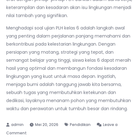
keterampilan dan kesadaran akan isu lingkungan menjadi
nilai tambah yang signifikan.
Menghadapi soal ujian PLH kelas 6 adalah langkah awal
yang penting dalam perjalanan panjang memahami dan
berkontribusi pada kelestarian lingkungan. Dengan
persiapan yang matang, strategi yang tepat, dan
semangat belajar yang tinggi, siswa kelas 6 dapat meraih
hasil yang optimal dan membangun fondasi kesadaran
lingkungan yang kuat untuk masa depan. Ingatlah,
menjaga bumi adalah tanggung jawab kita bersama,
sebuah tugas yang membutuhkan ketekunan dan
dedikasi, layaknya menanam pohon yang membutuhkan
waktu dan perawatan untuk tumbuh besar dan rindang.
Mei 20, 2026
Pendidikan
Leave a
on
Comment