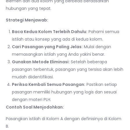
elemen dari dua kolom yang berbeda berdasarkan
hubungan yang tepat.
Strategi Menjawab:
Baca Kedua Kolom Terlebih Dahulu:
Pahami semua
istilah atau konsep yang ada di kedua kolom.
Cari Pasangan yang Paling Jelas:
Mulai dengan
memasangkan istilah yang Anda yakini benar.
Gunakan Metode Eliminasi:
Setelah beberapa
pasangan terbentuk, pasangan yang tersisa akan lebih
mudah diidentifikasi.
Periksa Kembali Semua Pasangan:
Pastikan setiap
pasangan memiliki hubungan yang logis dan sesuai
dengan materi PLH.
Contoh Soal Menjodohkan:
Pasangkan istilah di Kolom A dengan definisinya di Kolom
B.