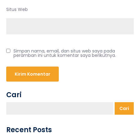
Situs Web
Simpan nama, email, dan situs web saya pada
peramban ini untuk komentar saya berikutnya.
Cari
Cari
Recent Posts