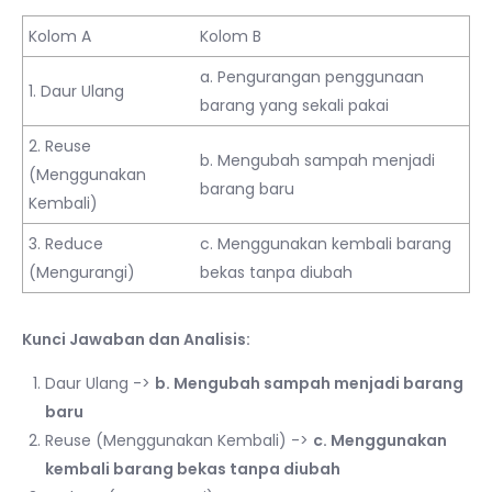
Kolom A
Kolom B
a. Pengurangan penggunaan
1. Daur Ulang
barang yang sekali pakai
2. Reuse
b. Mengubah sampah menjadi
(Menggunakan
barang baru
Kembali)
3. Reduce
c. Menggunakan kembali barang
(Mengurangi)
bekas tanpa diubah
Kunci Jawaban dan Analisis:
Daur Ulang ->
b. Mengubah sampah menjadi barang
baru
Reuse (Menggunakan Kembali) ->
c. Menggunakan
kembali barang bekas tanpa diubah