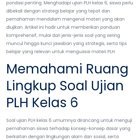
pondasi penting. Menghadapi ujian PLH kelas 6, siswa perlu
dibekali dengan strategi belajar yang tepat dan
pemahaman mendalam mengenai materi yang akan
diujikan. Artikel ini hadir untuk memberikan panduan
komprehensif, mulai dari jenis-jenis soal yang sering
muncul hingga kunci jawaban yang strategis, serta tips
belajar yang relevan untuk menguasai materi PLH.
Memahami Ruang
Lingkup Soal Ujian
PLH Kelas 6
Soal ujian PLH kelas 6 umumnya dirancang untuk menguji
pemahaman siswa terhadap konsep-konsep dasar yang
berkaitan dengan lingkungan alam dan sosial, serta