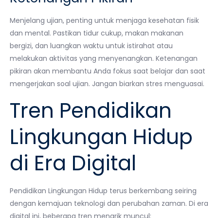
Menjelang ujian, penting untuk menjaga kesehatan fisik
dan mental. Pastikan tidur cukup, makan makanan
bergizi, dan luangkan waktu untuk istirahat atau
melakukan aktivitas yang menyenangkan. Ketenangan
pikiran akan membantu Anda fokus saat belajar dan saat
mengerjakan soal ujian. Jangan biarkan stres menguasai.
Tren Pendidikan
Lingkungan Hidup
di Era Digital
Pendidikan Lingkungan Hidup terus berkembang seiring
dengan kemajuan teknologi dan perubahan zaman. Di era
digital ini, beberapa tren menarik muncul: