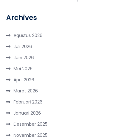
Archives
Agustus 2026
Juli 2026
Juni 2026
Mei 2026
April 2026
Maret 2026
Februari 2026
Januari 2026
Desember 2025
November 2025