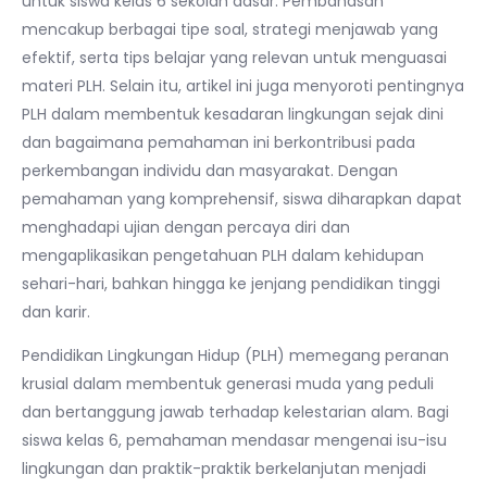
untuk siswa kelas 6 sekolah dasar. Pembahasan
mencakup berbagai tipe soal, strategi menjawab yang
efektif, serta tips belajar yang relevan untuk menguasai
materi PLH. Selain itu, artikel ini juga menyoroti pentingnya
PLH dalam membentuk kesadaran lingkungan sejak dini
dan bagaimana pemahaman ini berkontribusi pada
perkembangan individu dan masyarakat. Dengan
pemahaman yang komprehensif, siswa diharapkan dapat
menghadapi ujian dengan percaya diri dan
mengaplikasikan pengetahuan PLH dalam kehidupan
sehari-hari, bahkan hingga ke jenjang pendidikan tinggi
dan karir.
Pendidikan Lingkungan Hidup (PLH) memegang peranan
krusial dalam membentuk generasi muda yang peduli
dan bertanggung jawab terhadap kelestarian alam. Bagi
siswa kelas 6, pemahaman mendasar mengenai isu-isu
lingkungan dan praktik-praktik berkelanjutan menjadi