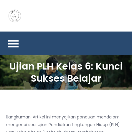
Skip
to
content
Ujian PLH Kelas 6: Kunci
Sukses Belajar
Rangkuman: Artikel ini menyajikan panduan mendalam
mengenai soal ujian Pendidikan Lingkungan Hidup (PLH)