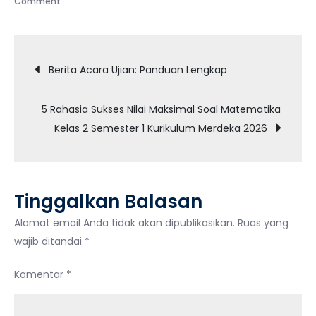
Comment
Sejarah
Indonesia:
Navigasi
Soal
Berita Acara Ujian: Panduan Lengkap
Pilihan
pos
Ganda
5 Rahasia Sukses Nilai Maksimal Soal Matematika
Kelas
Kelas 2 Semester 1 Kurikulum Merdeka 2026
11
Tinggalkan Balasan
Alamat email Anda tidak akan dipublikasikan.
Ruas yang
wajib ditandai
*
Komentar
*