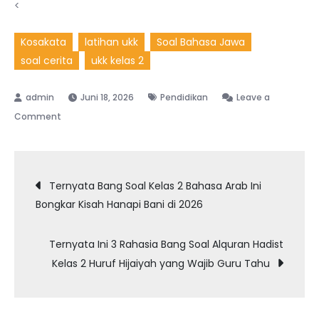
<
Kosakata
latihan ukk
Soal Bahasa Jawa
soal cerita
ukk kelas 2
Juni 18, 2026
Pendidikan
Leave a
on
Comment
Rahasia
Soal
Navigasi
Bahasa
Ternyata Bang Soal Kelas 2 Bahasa Arab Ini
Jawa
Bongkar Kisah Hanapi Bani di 2026
pos
Kelas
2
Ternyata Ini 3 Rahasia Bang Soal Alquran Hadist
SD
Kelas 2 Huruf Hijaiyah yang Wajib Guru Tahu
UKK
2026
yang
Wajib