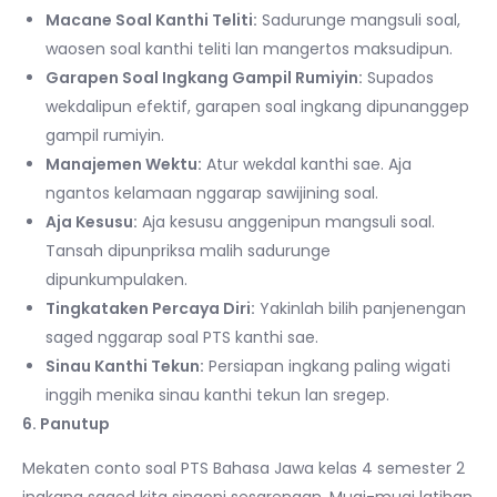
Macane Soal Kanthi Teliti:
Sadurunge mangsuli soal,
waosen soal kanthi teliti lan mangertos maksudipun.
Garapen Soal Ingkang Gampil Rumiyin:
Supados
wekdalipun efektif, garapen soal ingkang dipunanggep
gampil rumiyin.
Manajemen Wektu:
Atur wekdal kanthi sae. Aja
ngantos kelamaan nggarap sawijining soal.
Aja Kesusu:
Aja kesusu anggenipun mangsuli soal.
Tansah dipunpriksa malih sadurunge
dipunkumpulaken.
Tingkataken Percaya Diri:
Yakinlah bilih panjenengan
saged nggarap soal PTS kanthi sae.
Sinau Kanthi Tekun:
Persiapan ingkang paling wigati
inggih menika sinau kanthi tekun lan sregep.
6. Panutup
Mekaten conto soal PTS Bahasa Jawa kelas 4 semester 2
ingkang saged kita sinaoni sesarengan. Mugi-mugi latihan