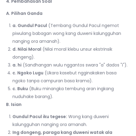
4. Pembahasan Soal
A. Pilihan Ganda
a. Gundul Pacul
(Tembang Gundul Pacul ngemot
piwulang babagan wong kang duweni kalungguhan
nanging ora amanah).
d. Nilai Moral
(Nilai moral klebu unsur ekstrinsik
dongeng).
a. hi
(Sandhangan wulu nggantos swara "a" dados "i").
c. Ngoko Lugu
(Ukara kasebut ngginakaken basa
ngoko tanpa campuran basa krama).
c. Buku
(Buku minangka tembung aran ingkang
nuduhake barang).
B. Isian
Gundul Pacul iku tegese:
Wong kang duweni
kalungguhan nanging ora amanah.
Ing dongeng, paraga kang duweni watak ala