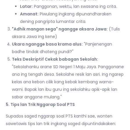
Latar:
Panggonan, wektu, lan swasana ing crita.
Amanat:
Piwulang ingkang dipunandharaken
dening pangripta lumantar crita.
"Adhik mangan sega" ngangge aksara Jawa:
(Tulis
aksara Jawa ing kene)
Ukara ngangge basa krama alus:
"Panjenengan
badhe tindak dhateng pundi?"
Teks Deskriptif Cekak babagan Sekolah:
"Sekolahanku arane SD Negeri 1 Maju Jaya. Panggonane
ana ing tengah desa. Sekolahe resik lan asri. Ing ngarep
kelas ana kebon cilik kang kebak kembang warna-
warni. Bapak lan ibu guru ing sekolahku apik-apik lan
sabar anggone mulang."
5. Tips lan Trik Nggarap Soal PTS
Supados saged nggarap soal PTS kanthi sae, wonten
sawetawis tips lan trik ingkang saged dipuntindakaken: