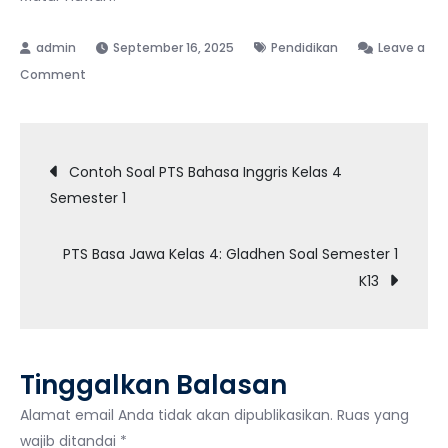
September 16, 2025
Pendidikan
Leave a
on
Comment
PTS
Bahasa
Navigasi
Jawa
Contoh Soal PTS Bahasa Inggris Kelas 4
Kelas
Semester 1
pos
4
Semester
PTS Basa Jawa Kelas 4: Gladhen Soal Semester 1
2:
K13
Latihan
Soal
Lengkap
Tinggalkan Balasan
Alamat email Anda tidak akan dipublikasikan.
Ruas yang
wajib ditandai
*