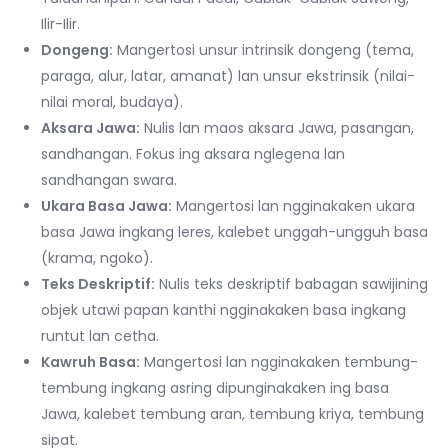
Ilir-Ilir.
Dongeng:
Mangertosi unsur intrinsik dongeng (tema,
paraga, alur, latar, amanat) lan unsur ekstrinsik (nilai-
nilai moral, budaya).
Aksara Jawa:
Nulis lan maos aksara Jawa, pasangan,
sandhangan. Fokus ing aksara nglegena lan
sandhangan swara.
Ukara Basa Jawa:
Mangertosi lan ngginakaken ukara
basa Jawa ingkang leres, kalebet unggah-ungguh basa
(krama, ngoko).
Teks Deskriptif:
Nulis teks deskriptif babagan sawijining
objek utawi papan kanthi ngginakaken basa ingkang
runtut lan cetha.
Kawruh Basa:
Mangertosi lan ngginakaken tembung-
tembung ingkang asring dipunginakaken ing basa
Jawa, kalebet tembung aran, tembung kriya, tembung
sipat.