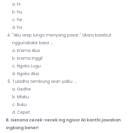
a. hi
b. hu
c. he
d. ho
"Aku arep lunga menyang pasar." Ukara kasebut
nggunakake basa ….
a. Krama Alus
b. Krama Inggil
c. Ngoko Lugu
d. Ngoko Alus
Tuladha tembung aran yaiku ….
a. Gedhe
b. Mlaku
c. Buku
d. Cepet
B. Isenana cecek-cecek ing ngisor iki kanthi jawaban
ingkang bener!