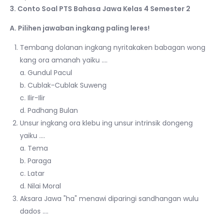
3. Conto Soal PTS Bahasa Jawa Kelas 4 Semester 2
A. Pilihen jawaban ingkang paling leres!
Tembang dolanan ingkang nyritakaken babagan wong
kang ora amanah yaiku ….
a. Gundul Pacul
b. Cublak-Cublak Suweng
c. Ilir-Ilir
d. Padhang Bulan
Unsur ingkang ora klebu ing unsur intrinsik dongeng
yaiku ….
a. Tema
b. Paraga
c. Latar
d. Nilai Moral
Aksara Jawa "ha" menawi diparingi sandhangan wulu
dados ….