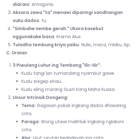
diarani:
Antagonis.
Aksara Jawa "ta" menawi diparingi sandhangan
suku dados:
tu
"Simbahe nembe gerah." Ukara kasebut
nggunakake basa:
Krama Alus
Tuladha tembung kriya yaiku:
Nulis, maca, mlaku, lsp.
C. Uraian
3 Piwulang Luhur ing Tembang "Ilir-Ilir":
Kudu tangi lan tumandang nyambut gawe.
Kudu sregep sinau.
Kudu eling marang Gusti Kang Maha Kuasa.
Unsur Intrinsik Dongeng:
Tema:
Gagasan pokok ingkang dados dhasaring
crita.
Paraga:
Wong utawi makhluk ingkang nglakoni
crita.
Alur:
Urut-urutan kedadeyan ing crita.