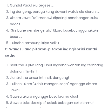
Gundul Pacul iku tegese ….
Ing dongeng, paraga kang duweni watak ala diarani ….
Aksara Jawa "ta" menawi diparingi sandhangan suku
dados ….
"Simbahe nembe gerah." Ukara kasebut nggunakake
basa ….
Tuladha tembung kriya yaiku ….
C. Wangsulana pitakon-pitakon ing ngisor iki kanthi
cetha!
Sebutna 3 piwulang luhur ingkang wonten ing tembang
dolanan "Ilir-Ilir"!
Jlentrehna unsur intrinsik dongeng!
Tulisen ukara "Adhik mangan sega" ngangge aksara
Jawa!
Gawea ukara ngangge basa krama alus!
Gawea teks deskriptif cekak babagan sekolahmu!