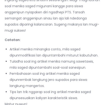
soal menika saged migunani kangge para siswa
anggenipun nyiapaken diri ngadhepi PTS. Tansah
semangat anggenipun sinau lan aja lali ndedonga
supados diparingi kalancaran. Sugeng makarya lan mugi-
mugi sukses!
Catatan:
Artikel menika minangka conto, mila saged
dipunmodifikasi lan dipuntambahi miturut kabutuhan.
Tuladha soal ing artikel menika namung sawetawis,
mila saged dipuntambahi soal-soal sanesipun.
Pembahasan soal ing artikel menika saged
dipunrembak langkung jero supados para siswa
langkung mangertos.
Tips lan trik nggarap soal ing artikel menika saged
dipunsesuaikan kaliyan karakteristik siswa.
Matur nuwun!