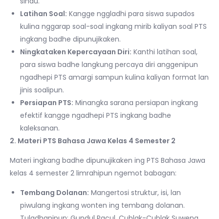
sinau.
Latihan Soal:
Kangge nggladhi para siswa supados
kulina nggarap soal-soal ingkang mirib kaliyan soal PTS
ingkang badhe dipunujikaken.
Ningkataken Kepercayaan Diri:
Kanthi latihan soal,
para siswa badhe langkung percaya diri anggenipun
ngadhepi PTS amargi sampun kulina kaliyan format lan
jinis soalipun.
Persiapan PTS:
Minangka sarana persiapan ingkang
efektif kangge ngadhepi PTS ingkang badhe
kaleksanan.
2. Materi PTS Bahasa Jawa Kelas 4 Semester 2
Materi ingkang badhe dipunujikaken ing PTS Bahasa Jawa
kelas 4 semester 2 limrahipun ngemot babagan:
Tembang Dolanan:
Mangertosi struktur, isi, lan
piwulang ingkang wonten ing tembang dolanan.
Tuladhanipun: Gundul Pacul, Cublak-Cublak Suweng,