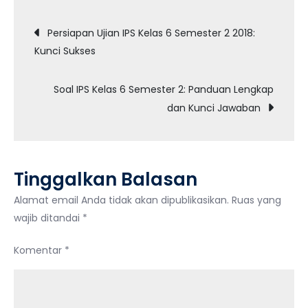
Ulangan
Navigasi
IPS
Persiapan Ujian IPS Kelas 6 Semester 2 2018:
Kelas
Kunci Sukses
pos
6
Semester
Soal IPS Kelas 6 Semester 2: Panduan Lengkap
2:
dan Kunci Jawaban
Panduan
Lengkap
Download
Soal
Tinggalkan Balasan
dan
Kunci
Alamat email Anda tidak akan dipublikasikan.
Ruas yang
Jawaban
wajib ditandai
*
Komentar
*