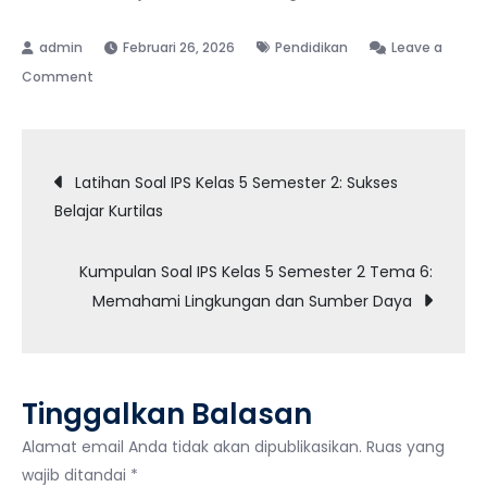
Februari 26, 2026
Pendidikan
Leave a
on
Comment
Peristiwa
Sekitar
Navigasi
Proklamasi:
Latihan Soal IPS Kelas 5 Semester 2: Sukses
Soal
Belajar Kurtilas
pos
IPS
Kelas
Kumpulan Soal IPS Kelas 5 Semester 2 Tema 6:
5
Memahami Lingkungan dan Sumber Daya
Tinggalkan Balasan
Alamat email Anda tidak akan dipublikasikan.
Ruas yang
wajib ditandai
*