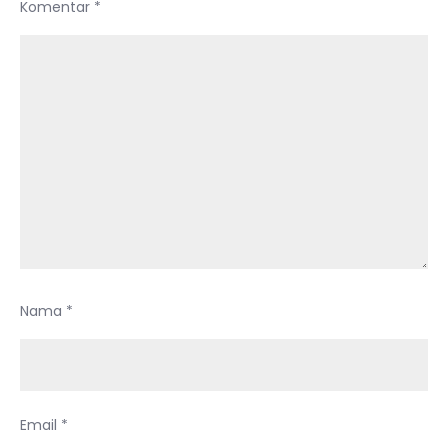
Komentar
*
Nama
*
Email
*