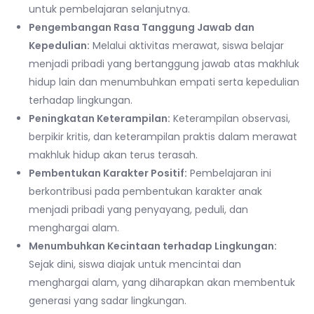
untuk pembelajaran selanjutnya.
Pengembangan Rasa Tanggung Jawab dan
Kepedulian:
Melalui aktivitas merawat, siswa belajar
menjadi pribadi yang bertanggung jawab atas makhluk
hidup lain dan menumbuhkan empati serta kepedulian
terhadap lingkungan.
Peningkatan Keterampilan:
Keterampilan observasi,
berpikir kritis, dan keterampilan praktis dalam merawat
makhluk hidup akan terus terasah.
Pembentukan Karakter Positif:
Pembelajaran ini
berkontribusi pada pembentukan karakter anak
menjadi pribadi yang penyayang, peduli, dan
menghargai alam.
Menumbuhkan Kecintaan terhadap Lingkungan:
Sejak dini, siswa diajak untuk mencintai dan
menghargai alam, yang diharapkan akan membentuk
generasi yang sadar lingkungan.