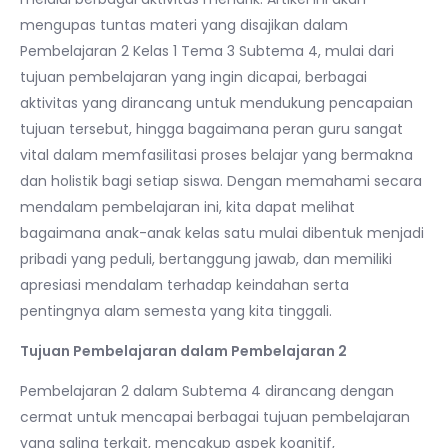
mengupas tuntas materi yang disajikan dalam
Pembelajaran 2 Kelas 1 Tema 3 Subtema 4, mulai dari
tujuan pembelajaran yang ingin dicapai, berbagai
aktivitas yang dirancang untuk mendukung pencapaian
tujuan tersebut, hingga bagaimana peran guru sangat
vital dalam memfasilitasi proses belajar yang bermakna
dan holistik bagi setiap siswa. Dengan memahami secara
mendalam pembelajaran ini, kita dapat melihat
bagaimana anak-anak kelas satu mulai dibentuk menjadi
pribadi yang peduli, bertanggung jawab, dan memiliki
apresiasi mendalam terhadap keindahan serta
pentingnya alam semesta yang kita tinggali.
Tujuan Pembelajaran dalam Pembelajaran 2
Pembelajaran 2 dalam Subtema 4 dirancang dengan
cermat untuk mencapai berbagai tujuan pembelajaran
yang saling terkait, mencakup aspek kognitif,