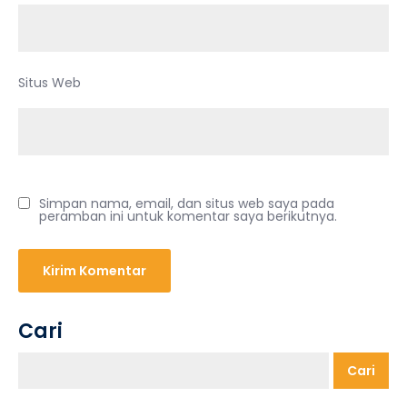
Situs Web
Simpan nama, email, dan situs web saya pada
peramban ini untuk komentar saya berikutnya.
Cari
Cari