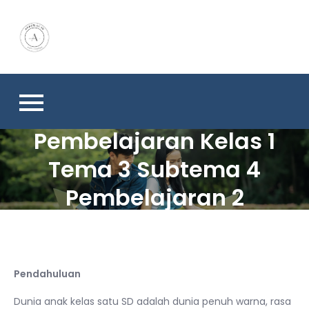
Skip
to
content
Pembelajaran Kelas 1
Tema 3 Subtema 4
Pembelajaran 2
Pendahuluan
Dunia anak kelas satu SD adalah dunia penuh warna, rasa