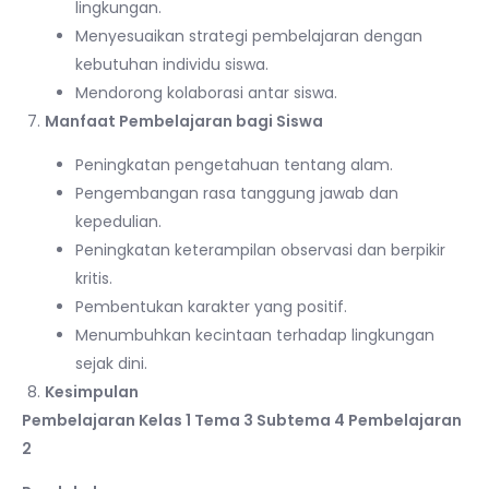
lingkungan.
Menyesuaikan strategi pembelajaran dengan
kebutuhan individu siswa.
Mendorong kolaborasi antar siswa.
Manfaat Pembelajaran bagi Siswa
Peningkatan pengetahuan tentang alam.
Pengembangan rasa tanggung jawab dan
kepedulian.
Peningkatan keterampilan observasi dan berpikir
kritis.
Pembentukan karakter yang positif.
Menumbuhkan kecintaan terhadap lingkungan
sejak dini.
Kesimpulan
Pembelajaran Kelas 1 Tema 3 Subtema 4 Pembelajaran
2