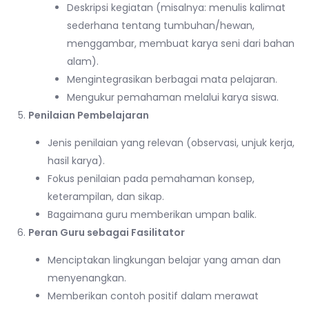
Deskripsi kegiatan (misalnya: menulis kalimat
sederhana tentang tumbuhan/hewan,
menggambar, membuat karya seni dari bahan
alam).
Mengintegrasikan berbagai mata pelajaran.
Mengukur pemahaman melalui karya siswa.
Penilaian Pembelajaran
Jenis penilaian yang relevan (observasi, unjuk kerja,
hasil karya).
Fokus penilaian pada pemahaman konsep,
keterampilan, dan sikap.
Bagaimana guru memberikan umpan balik.
Peran Guru sebagai Fasilitator
Menciptakan lingkungan belajar yang aman dan
menyenangkan.
Memberikan contoh positif dalam merawat