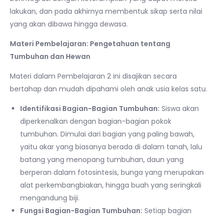
lakukan, dan pada akhirnya membentuk sikap serta nilai
yang akan dibawa hingga dewasa.
Materi Pembelajaran: Pengetahuan tentang
Tumbuhan dan Hewan
Materi dalam Pembelajaran 2 ini disajikan secara
bertahap dan mudah dipahami oleh anak usia kelas satu.
Identifikasi Bagian-Bagian Tumbuhan:
Siswa akan
diperkenalkan dengan bagian-bagian pokok
tumbuhan. Dimulai dari bagian yang paling bawah,
yaitu akar yang biasanya berada di dalam tanah, lalu
batang yang menopang tumbuhan, daun yang
berperan dalam fotosintesis, bunga yang merupakan
alat perkembangbiakan, hingga buah yang seringkali
mengandung biji.
Fungsi Bagian-Bagian Tumbuhan:
Setiap bagian