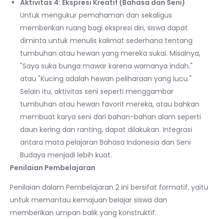
Aktivitas 4: Ekspresi Kreatif (Bahasa dan Seni)
Untuk mengukur pemahaman dan sekaligus
memberikan ruang bagi ekspresi diri, siswa dapat
diminta untuk menulis kalimat sederhana tentang
tumbuhan atau hewan yang mereka sukai. Misalnya,
"Saya suka bunga mawar karena warnanya indah."
atau "Kucing adalah hewan peliharaan yang lucu."
Selain itu, aktivitas seni seperti menggambar
tumbuhan atau hewan favorit mereka, atau bahkan
membuat karya seni dari bahan-bahan alam seperti
daun kering dan ranting, dapat dilakukan. Integrasi
antara mata pelajaran Bahasa Indonesia dan Seni
Budaya menjadi lebih kuat.
Penilaian Pembelajaran
Penilaian dalam Pembelajaran 2 ini bersifat formatif, yaitu
untuk memantau kemajuan belajar siswa dan
memberikan umpan balik yang konstruktif.