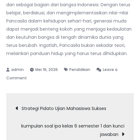
dan sebagai bagian dari bangsa Indonesia. Dengan terus
belajar, berdiskusi, dan mengimplementasikan nilai-nilai
Pancasila dalam kehidupan sehari-hari, generasi muda
dapat menjadi benteng kokoh yang menjaga kedaulatan
dan keutuhan bangsa di tengah dinamika dunia yang
terus berubah. Ingatlah, Pancasila bukan sekadar teori,
melainkan panduan hidup yang harus terus dihidupkan.
Mei 16, 2026
Pendidikan
Leave a
on
Comment
Pancasila
dalam
Navigasi
Dinamika
Strategi Pidato Ujian Mahasiswa Sukses
Global
pos
kumpulan soal ipa kelas 6 semester 1 dan kunci
jawaban