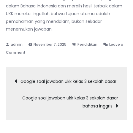
dalam Bahasa Indonesia dan meraih hasil terbaik dalam
UKK mereka. Ingatlah bahwa tujuan utama adalah
pemahaman yang mendalam, bukan sekadar
menemukan jawaban.
November 7, 2025
Pendidikan
Leave a
on
Comment
Membantu
Siswa
Navigasi
SD:
Google soal jawaban ukk kelas 3 sekolah dasar
Kunci
pos
Sukses
Google soal jawaban ukk kelas 3 sekolah dasar
UKK
bahasa inggris
Bahasa
Indonesia