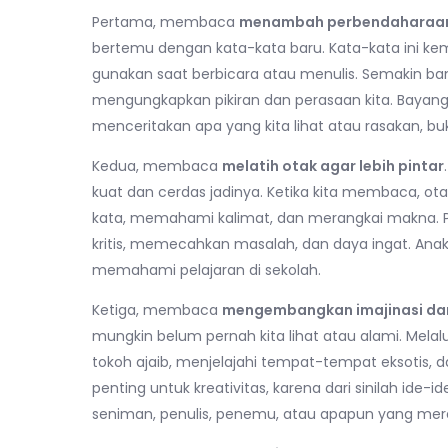
Pertama, membaca
menambah perbendaharaan
bertemu dengan kata-kata baru. Kata-kata ini kem
gunakan saat berbicara atau menulis. Semakin ba
mengungkapkan pikiran dan perasaan kita. Bayangka
menceritakan apa yang kita lihat atau rasakan, b
Kedua, membaca
melatih otak agar lebih pintar
kuat dan cerdas jadinya. Ketika kita membaca, o
kata, memahami kalimat, dan merangkai makna. 
kritis, memecahkan masalah, dan daya ingat. An
memahami pelajaran di sekolah.
Ketiga, membaca
mengembangkan imajinasi dan
mungkin belum pernah kita lihat atau alami. Melalu
tokoh ajaib, menjelajahi tempat-tempat eksotis, d
penting untuk kreativitas, karena dari sinilah ide-i
seniman, penulis, penemu, atau apapun yang mer