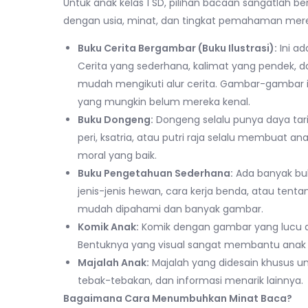
Untuk anak kelas 1 SD, pilihan bacaan sangatlah 
dengan usia, minat, dan tingkat pemahaman mer
Buku Cerita Bergambar (Buku Ilustrasi):
Ini ad
Cerita yang sederhana, kalimat yang pendek
mudah mengikuti alur cerita. Gambar-gamba
yang mungkin belum mereka kenal.
Buku Dongeng:
Dongeng selalu punya daya tarik
peri, ksatria, atau putri raja selalu membuat
moral yang baik.
Buku Pengetahuan Sederhana:
Ada banyak buk
jenis-jenis hewan, cara kerja benda, atau tent
mudah dipahami dan banyak gambar.
Komik Anak:
Komik dengan gambar yang lucu dan
Bentuknya yang visual sangat membantu anak
Majalah Anak:
Majalah yang didesain khusus un
tebak-tebakan, dan informasi menarik lainnya.
Bagaimana Cara Menumbuhkan Minat Baca?