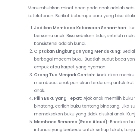
Menumbuhkan minat baca pada anak adalah seb
ketelatenan. Berikut beberapa cara yang bisa dilak
Jadikan Membaca Kebiasaan Sehari-hari:
Lua
bersama anak. Bisa sebelum tidur, setelah ma
Konsistensi adalah kunci.
Ciptakan Lingkungan yang Mendukung:
Sedia
berbagai macam buku. Buatlah sudut baca ya
empuk atau karpet yang nyaman.
Orang Tua Menjadi Contoh:
Anak akan meniru k
membaca, anak pun akan terdorong untuk ikut
anak.
Pilih Buku yang Tepat:
Ajak anak memilih buku 
binatang, carilah buku tentang binatang. Jika s
memaksakan buku yang tidak disukai anak. Kun
Membaca Bersama (Read Aloud):
Bacakan buk
intonasi yang berbeda untuk setiap tokoh, tu