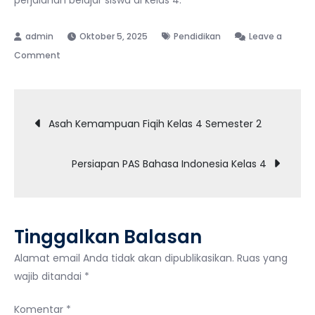
Oktober 5, 2025
Pendidikan
Leave a
on
Comment
Memaksimalkan
Persiapan:
Navigasi
Download
Asah Kemampuan Fiqih Kelas 4 Semester 2
Soal
pos
MTK
Persiapan PAS Bahasa Indonesia Kelas 4
Kelas
4
Semester
2
Tinggalkan Balasan
Alamat email Anda tidak akan dipublikasikan.
Ruas yang
wajib ditandai
*
Komentar
*