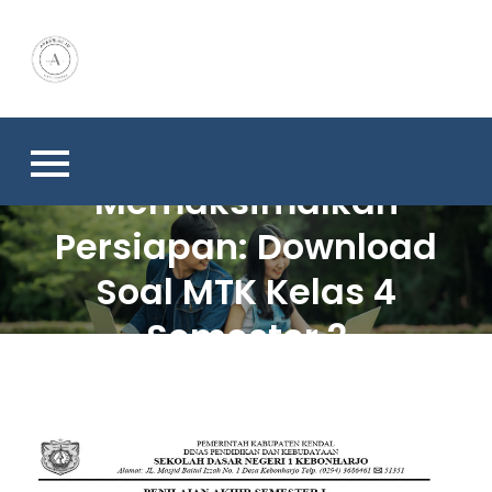
Skip
to
content
Memaksimalkan
Persiapan: Download
Soal MTK Kelas 4
Semester 2