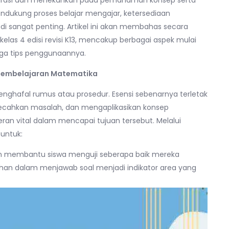
ntegrasi dan menekankan pada pemahaman konsep serta
endukung proses belajar mengajar, ketersediaan
di sangat penting. Artikel ini akan membahas secara
s 4 edisi revisi K13, mencakup berbagai aspek mulai
gga tips penggunaannya.
m Pembelajaran Matematika
ghafal rumus atau prosedur. Esensi sebenarnya terletak
ecahkan masalah, dan mengaplikasikan konsep
an vital dalam mencapai tujuan tersebut. Melalui
untuk:
an membantu siswa menguji seberapa baik mereka
han dalam menjawab soal menjadi indikator area yang