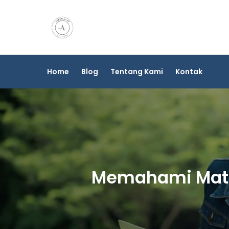
Skip
to
content
Home
Blog
Tentang Kami
Kontak
Memahami Matem