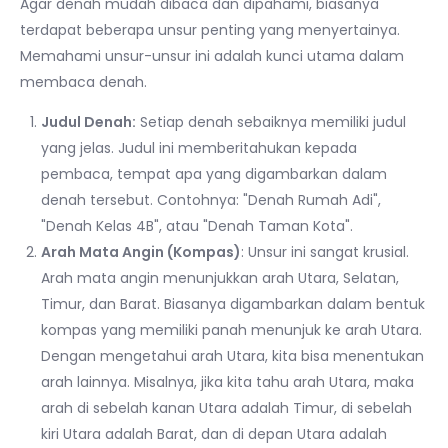
Agar denah mudah dibaca dan dipahami, biasanya
terdapat beberapa unsur penting yang menyertainya.
Memahami unsur-unsur ini adalah kunci utama dalam
membaca denah.
Judul Denah:
Setiap denah sebaiknya memiliki judul
yang jelas. Judul ini memberitahukan kepada
pembaca, tempat apa yang digambarkan dalam
denah tersebut. Contohnya: "Denah Rumah Adi",
"Denah Kelas 4B", atau "Denah Taman Kota".
Arah Mata Angin (Kompas)
: Unsur ini sangat krusial.
Arah mata angin menunjukkan arah Utara, Selatan,
Timur, dan Barat. Biasanya digambarkan dalam bentuk
kompas yang memiliki panah menunjuk ke arah Utara.
Dengan mengetahui arah Utara, kita bisa menentukan
arah lainnya. Misalnya, jika kita tahu arah Utara, maka
arah di sebelah kanan Utara adalah Timur, di sebelah
kiri Utara adalah Barat, dan di depan Utara adalah