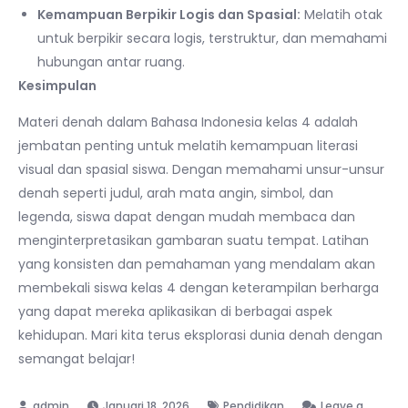
Kemampuan Berpikir Logis dan Spasial:
Melatih otak
untuk berpikir secara logis, terstruktur, dan memahami
hubungan antar ruang.
Kesimpulan
Materi denah dalam Bahasa Indonesia kelas 4 adalah
jembatan penting untuk melatih kemampuan literasi
visual dan spasial siswa. Dengan memahami unsur-unsur
denah seperti judul, arah mata angin, simbol, dan
legenda, siswa dapat dengan mudah membaca dan
menginterpretasikan gambaran suatu tempat. Latihan
yang konsisten dan pemahaman yang mendalam akan
membekali siswa kelas 4 dengan keterampilan berharga
yang dapat mereka aplikasikan di berbagai aspek
kehidupan. Mari kita terus eksplorasi dunia denah dengan
semangat belajar!
Januari 18, 2026
Pendidikan
Leave a