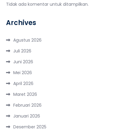
Tidak ada komentar untuk ditampilkan.
Archives
Agustus 2026
Juli 2026
Juni 2026
Mei 2026
April 2026
Maret 2026
Februari 2026
Januari 2026
Desember 2025