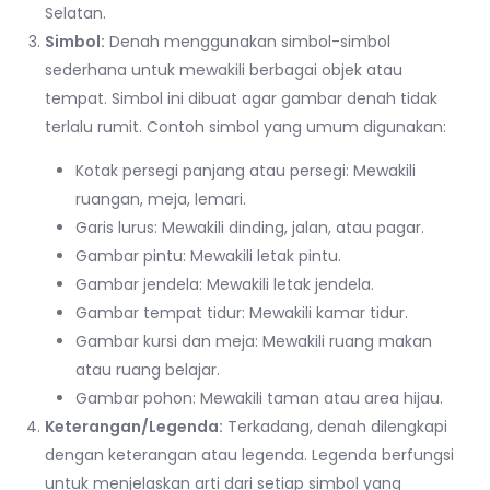
Selatan.
Simbol:
Denah menggunakan simbol-simbol
sederhana untuk mewakili berbagai objek atau
tempat. Simbol ini dibuat agar gambar denah tidak
terlalu rumit. Contoh simbol yang umum digunakan:
Kotak persegi panjang atau persegi: Mewakili
ruangan, meja, lemari.
Garis lurus: Mewakili dinding, jalan, atau pagar.
Gambar pintu: Mewakili letak pintu.
Gambar jendela: Mewakili letak jendela.
Gambar tempat tidur: Mewakili kamar tidur.
Gambar kursi dan meja: Mewakili ruang makan
atau ruang belajar.
Gambar pohon: Mewakili taman atau area hijau.
Keterangan/Legenda:
Terkadang, denah dilengkapi
dengan keterangan atau legenda. Legenda berfungsi
untuk menjelaskan arti dari setiap simbol yang