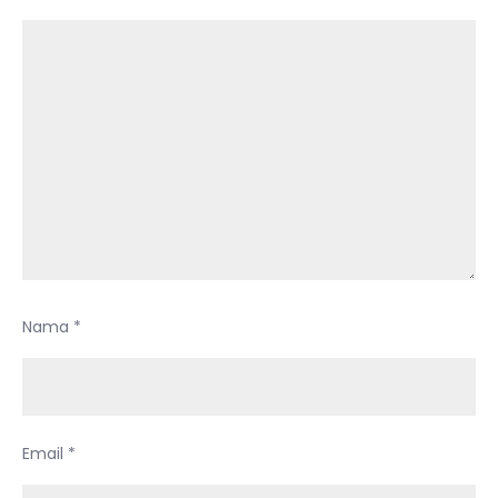
Nama
*
Email
*