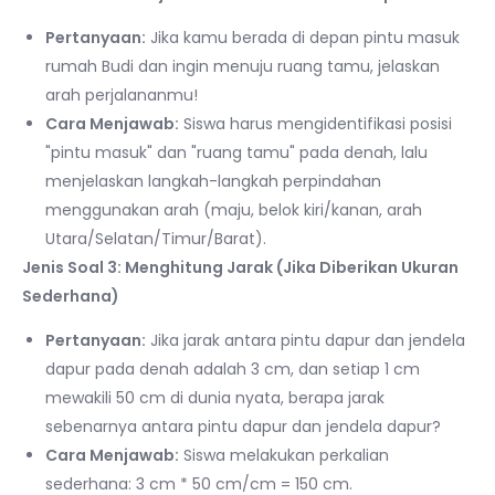
Pertanyaan:
Jika kamu berada di depan pintu masuk
rumah Budi dan ingin menuju ruang tamu, jelaskan
arah perjalananmu!
Cara Menjawab:
Siswa harus mengidentifikasi posisi
"pintu masuk" dan "ruang tamu" pada denah, lalu
menjelaskan langkah-langkah perpindahan
menggunakan arah (maju, belok kiri/kanan, arah
Utara/Selatan/Timur/Barat).
Jenis Soal 3: Menghitung Jarak (Jika Diberikan Ukuran
Sederhana)
Pertanyaan:
Jika jarak antara pintu dapur dan jendela
dapur pada denah adalah 3 cm, dan setiap 1 cm
mewakili 50 cm di dunia nyata, berapa jarak
sebenarnya antara pintu dapur dan jendela dapur?
Cara Menjawab:
Siswa melakukan perkalian
sederhana: 3 cm * 50 cm/cm = 150 cm.