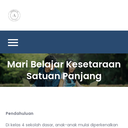
Skip
to
content
Mari Belajar Kesetaraan
Satuan Panjang
Pendahuluan
Di kelas 4 sekolah dasar, anak-anak mulai diperkenalkan