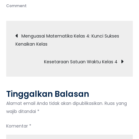
on
Comment
Mari
Belajar
Navigasi
Kesetaraan
Menguasai Matematika Kelas 4: Kunci Sukses
Satuan
Kenaikan Kelas
pos
Panjang
Kesetaraan Satuan Waktu Kelas 4
Tinggalkan Balasan
Alamat email Anda tidak akan dipublikasikan.
Ruas yang
wajib ditandai
*
Komentar
*