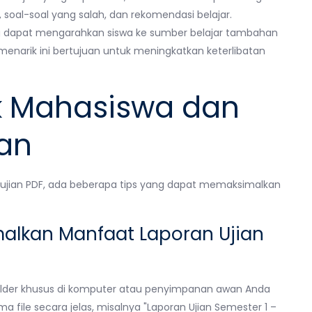
, soal-soal yang salah, dan rekomendasi belajar.
g dapat mengarahkan siswa ke sumber belajar tambahan
 menarik ini bertujuan untuk meningkatkan keterlibatan
uk Mahasiswa dan
kan
ujian PDF, ada beberapa tips yang dapat memaksimalkan
alkan Manfaat Laporan Ujian
lder khusus di komputer atau penyimpanan awan Anda
 file secara jelas, misalnya "Laporan Ujian Semester 1 –