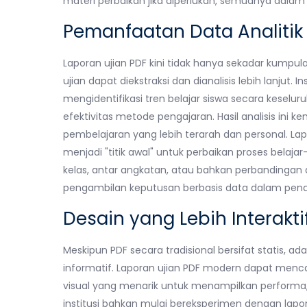
materi perbaikan jika diperlukan, semuanya dalam 
Pemanfaatan Data Analitik
Laporan ujian PDF kini tidak hanya sekadar kumpul
ujian dapat diekstraksi dan dianalisis lebih lanjut.
mengidentifikasi tren belajar siswa secara keselu
efektivitas metode pengajaran. Hasil analisis ini
pembelajaran yang lebih terarah dan personal. Lapo
menjadi "titik awal" untuk perbaikan proses belaja
kelas, antar angkatan, atau bahkan perbandingan 
pengambilan keputusan berbasis data dalam pend
Desain yang Lebih Interakti
Meskipun PDF secara tradisional bersifat statis, 
informatif. Laporan ujian PDF modern dapat mencak
visual yang menarik untuk menampilkan performa
institusi bahkan mulai bereksperimen dengan lapor