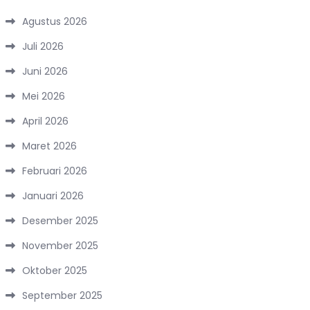
Agustus 2026
Juli 2026
Juni 2026
Mei 2026
April 2026
Maret 2026
Februari 2026
Januari 2026
Desember 2025
November 2025
Oktober 2025
September 2025