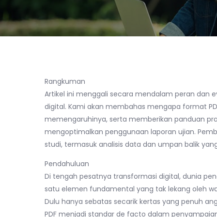
Rangkuman
Artikel ini menggali secara mendalam peran dan ev
digital. Kami akan membahas mengapa format PDF 
memengaruhinya, serta memberikan panduan prakt
mengoptimalkan penggunaan laporan ujian. Pemba
studi, termasuk analisis data dan umpan balik yang
Pendahuluan
Di tengah pesatnya transformasi digital, dunia pen
satu elemen fundamental yang tak lekang oleh wak
Dulu hanya sebatas secarik kertas yang penuh angk
PDF menjadi standar de facto dalam penyampaian 