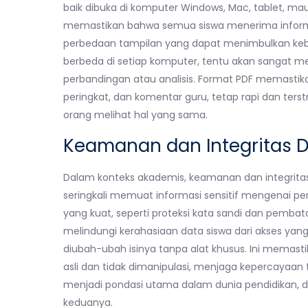
baik dibuka di komputer Windows, Mac, tablet, maupu
memastikan bahwa semua siswa menerima informa
perbedaan tampilan yang dapat menimbulkan kebin
berbeda di setiap komputer, tentu akan sangat 
perbandingan atau analisis. Format PDF memastikan
peringkat, dan komentar guru, tetap rapi dan ter
orang melihat hal yang sama.
Keamanan dan Integritas 
Dalam konteks akademis, keamanan dan integritas 
seringkali memuat informasi sensitif mengenai p
yang kuat, seperti proteksi kata sandi dan pembata
melindungi kerahasiaan data siswa dari akses yang 
diubah-ubah isinya tanpa alat khusus. Ini memast
asli dan tidak dimanipulasi, menjaga kepercayaan t
menjadi pondasi utama dalam dunia pendidikan, d
keduanya.