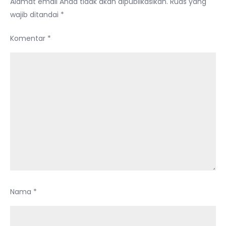
Alamat email Anda tidak akan dipublikasikan.
Ruas yang
wajib ditandai
*
Komentar
*
Nama
*