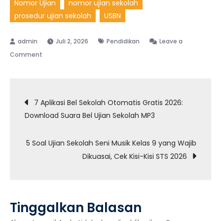
Nomor Ujian
nomor ujian sekolah
prosedur ujian sekolah
USBN
Juli 2, 2026
Pendidikan
Leave a
on
Comment
Jangan
Sampai
Navigasi
Salah!
7 Aplikasi Bel Sekolah Otomatis Gratis 2026:
3
Download Suara Bel Ujian Sekolah MP3
pos
Langkah
Daftar
5 Soal Ujian Sekolah Seni Musik Kelas 9 yang Wajib
Ulang
Dikuasai, Cek Kisi-Kisi STS 2026
UMPTKIN
2026
dengan
Nomor
Tinggalkan Balasan
Ujian
Sekolah