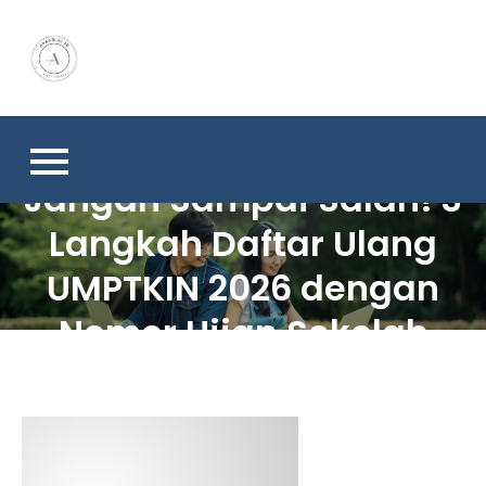
Skip
to
content
Jangan Sampai Salah! 3
Langkah Daftar Ulang
UMPTKIN 2026 dengan
Nomor Ujian Sekolah