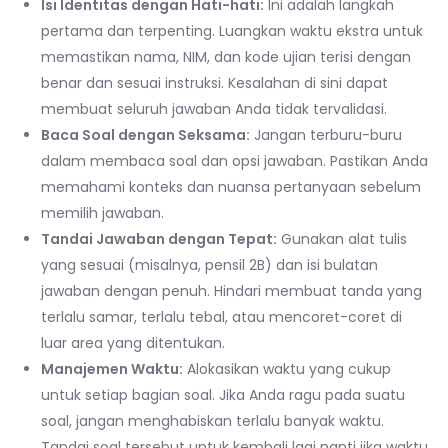
Isi Identitas dengan Hati-hati:
Ini adalah langkah
pertama dan terpenting. Luangkan waktu ekstra untuk
memastikan nama, NIM, dan kode ujian terisi dengan
benar dan sesuai instruksi. Kesalahan di sini dapat
membuat seluruh jawaban Anda tidak tervalidasi.
Baca Soal dengan Seksama:
Jangan terburu-buru
dalam membaca soal dan opsi jawaban. Pastikan Anda
memahami konteks dan nuansa pertanyaan sebelum
memilih jawaban.
Tandai Jawaban dengan Tepat:
Gunakan alat tulis
yang sesuai (misalnya, pensil 2B) dan isi bulatan
jawaban dengan penuh. Hindari membuat tanda yang
terlalu samar, terlalu tebal, atau mencoret-coret di
luar area yang ditentukan.
Manajemen Waktu:
Alokasikan waktu yang cukup
untuk setiap bagian soal. Jika Anda ragu pada suatu
soal, jangan menghabiskan terlalu banyak waktu.
Tandai soal tersebut untuk kembali lagi nanti jika waktu