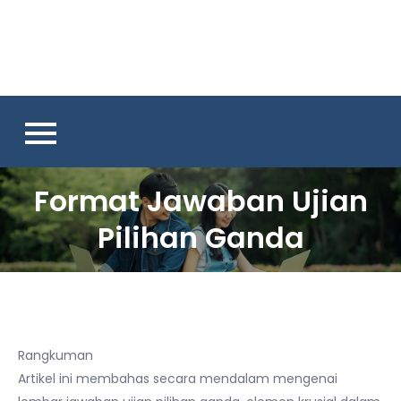
Skip
to
content
Format Jawaban Ujian
Pilihan Ganda
Rangkuman
Artikel ini membahas secara mendalam mengenai