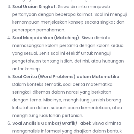
Soal Uraian Singkat:
Siswa diminta menjawab
pertanyaan dengan beberapa kalimat. Soal ini menguji
kemampuan menjelaskan konsep secara singkat dan
penerapan pemahaman.
Soal Menjodohkan (Matching):
Siswa diminta
memasangkan kolom pertama dengan kolom kedua
yang sesuai. Jenis soal ini efektif untuk menguji
pengetahuan tentang istilah, definisi, atau hubungan
antar konsep.
Soal Cerita (Word Problems) dalam Matematika:
Dalam konteks tematik, soal cerita matematika
seringkali dikemas dalam narasi yang berkaitan
dengan tema. Misalnya, menghitung jumlah barang
kebutuhan dalam sebuah acara kemerdekaan, atau
menghitung luas lahan pertanian.
Soal Analisis Gambar/Grafik/Tabel:
Siswa diminta
menganalisis informasi yang disajikan dalam bentuk