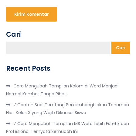
Cari
Cari
Recent Posts
Cara Mengubah Tampilan Kolom di Word Menjadi
Normal Kembali Tanpa Ribet
7 Contoh Soal Temtang Perkembangbiakan Tanaman
Hias Kelas 3 yang Wajib Dikuasai Siswa
7 Cara Mengubah Tampilan MS Word Lebih Estetik dan
Profesional Ternyata Semudah Ini