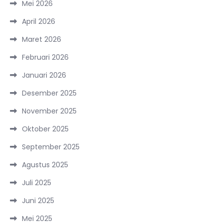
Mei 2026
April 2026
Maret 2026
Februari 2026
Januari 2026
Desember 2025
November 2025
Oktober 2025
September 2025
Agustus 2025
Juli 2025
Juni 2025
Mei 2025