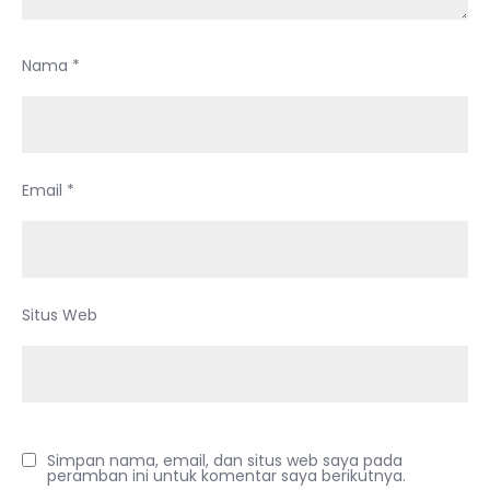
Nama
*
Email
*
Situs Web
Simpan nama, email, dan situs web saya pada
peramban ini untuk komentar saya berikutnya.