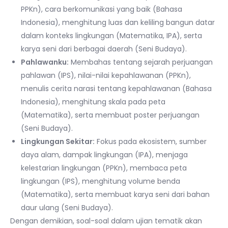
PPKn), cara berkomunikasi yang baik (Bahasa
Indonesia), menghitung luas dan keliling bangun datar
dalam konteks lingkungan (Matematika, IPA), serta
karya seni dari berbagai daerah (Seni Budaya).
Pahlawanku:
Membahas tentang sejarah perjuangan
pahlawan (IPS), nilai-nilai kepahlawanan (PPKn),
menulis cerita narasi tentang kepahlawanan (Bahasa
Indonesia), menghitung skala pada peta
(Matematika), serta membuat poster perjuangan
(Seni Budaya).
Lingkungan Sekitar:
Fokus pada ekosistem, sumber
daya alam, dampak lingkungan (IPA), menjaga
kelestarian lingkungan (PPKn), membaca peta
lingkungan (IPS), menghitung volume benda
(Matematika), serta membuat karya seni dari bahan
daur ulang (Seni Budaya).
Dengan demikian, soal-soal dalam ujian tematik akan