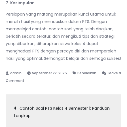
7. Kesimpulan
Persiapan yang matang merupakan kunci utama untuk
meraih hasil yang memuaskan dalam PTS. Dengan
mempelajari contoh-contoh soal yang telah disajikan,
berlatih secara teratur, dan mengikuti tips dan strategi
yang diberikan, diharapkan siswa kelas 4 dapat
menghadapi PTS dengan percaya diri dan memperoleh
hasil yang optimal. Semangat belajar dan semoga sukses!
September 22, 2025
Pendidikan
Leave a
on
Comment
Contoh
Soal
Navigasi
PTS
Contoh Soal PTS Kelas 4 Semester 1: Panduan
Kelas
Lengkap
pos
4
Semester