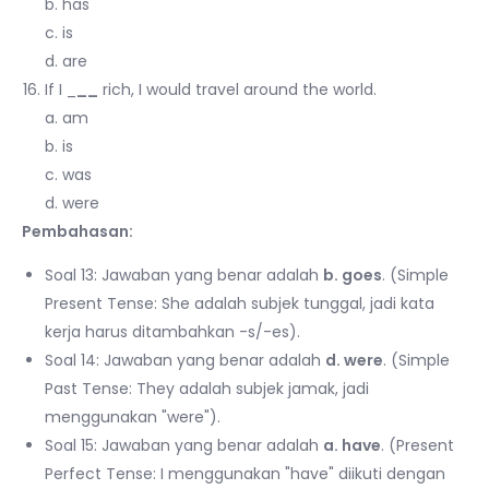
b. has
c. is
d. are
If I _
__
rich, I would travel around the world.
a. am
b. is
c. was
d. were
Pembahasan:
Soal 13: Jawaban yang benar adalah
b. goes
. (Simple
Present Tense: She adalah subjek tunggal, jadi kata
kerja harus ditambahkan -s/-es).
Soal 14: Jawaban yang benar adalah
d. were
. (Simple
Past Tense: They adalah subjek jamak, jadi
menggunakan "were").
Soal 15: Jawaban yang benar adalah
a. have
. (Present
Perfect Tense: I menggunakan "have" diikuti dengan