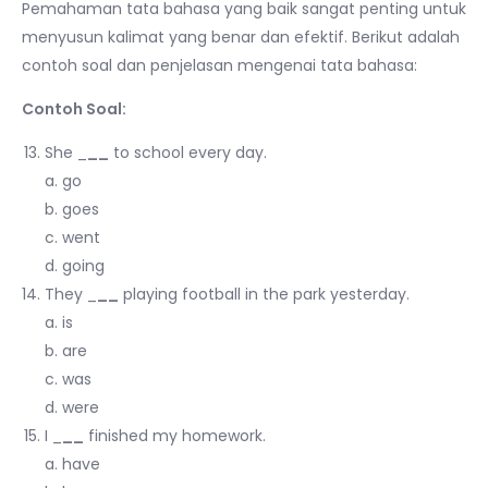
Pemahaman tata bahasa yang baik sangat penting untuk
menyusun kalimat yang benar dan efektif. Berikut adalah
contoh soal dan penjelasan mengenai tata bahasa:
Contoh Soal:
She _
__
to school every day.
a. go
b. goes
c. went
d. going
They _
__
playing football in the park yesterday.
a. is
b. are
c. was
d. were
I _
__
finished my homework.
a. have