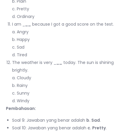
b. Plain
c. Pretty
d. Ordinary
I am _
__
because I got a good score on the test.
a. Angry
b. Happy
c. Sad
d. Tired
The weather is very _
__
today. The sun is shining
brightly.
a. Cloudy
b. Rainy
c. Sunny
d. Windy
Pembahasan:
Soal 9: Jawaban yang benar adalah
b. Sad
.
Soal 10: Jawaban yang benar adalah
c. Pretty
.