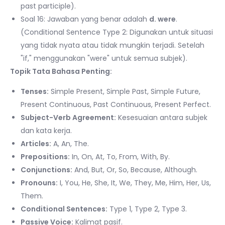
past participle).
Soal 16: Jawaban yang benar adalah
d. were
.
(Conditional Sentence Type 2: Digunakan untuk situasi
yang tidak nyata atau tidak mungkin terjadi. Setelah
"if," menggunakan "were" untuk semua subjek).
Topik Tata Bahasa Penting:
Tenses:
Simple Present, Simple Past, Simple Future,
Present Continuous, Past Continuous, Present Perfect.
Subject-Verb Agreement:
Kesesuaian antara subjek
dan kata kerja.
Articles:
A, An, The.
Prepositions:
In, On, At, To, From, With, By.
Conjunctions:
And, But, Or, So, Because, Although.
Pronouns:
I, You, He, She, It, We, They, Me, Him, Her, Us,
Them.
Conditional Sentences:
Type 1, Type 2, Type 3.
Passive Voice:
Kalimat pasif.