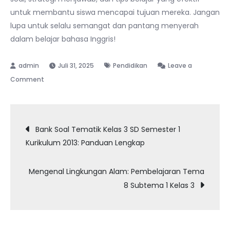
untuk membantu siswa mencapai tujuan mereka. Jangan
lupa untuk selalu semangat dan pantang menyerah
dalam belajar bahasa Inggris!
Juli 31, 2025
Pendidikan
Leave a
on
Comment
Contoh
Soal
Navigasi
Bahasa
Bank Soal Tematik Kelas 3 SD Semester 1
Inggris
Kurikulum 2013: Panduan Lengkap
pos
Kelas
3
Mengenal Lingkungan Alam: Pembelajaran Tema
SMP:
8 Subtema 1 Kelas 3
Panduan
Lengkap