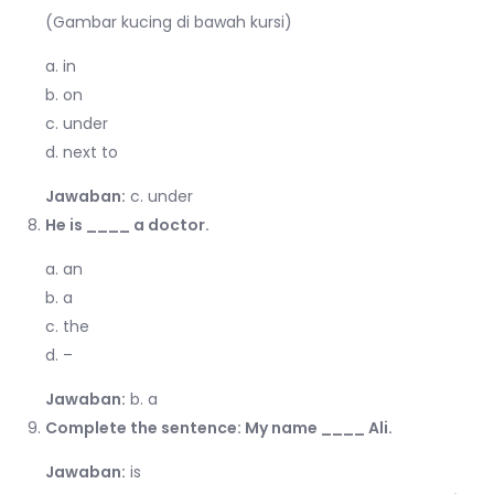
(Gambar kucing di bawah kursi)
a. in
b. on
c. under
d. next to
Jawaban:
c. under
He is ____ a doctor.
a. an
b. a
c. the
d. –
Jawaban:
b. a
Complete the sentence: My name ____ Ali.
Jawaban:
is