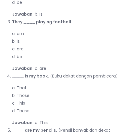
d. be
Jawaban:
b. is
They ____ playing football.
a. am
b. is
c. are
d. be
Jawaban:
c. are
____ is my book.
(Buku dekat dengan pembicara)
a. That
b. Those
c. This
d. These
Jawaban:
c. This
____ are my pencils.
(Pensil banyak dan dekat