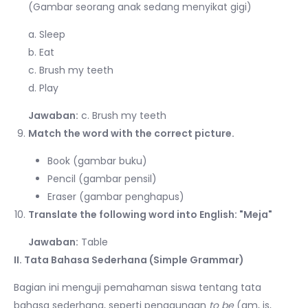
(Gambar seorang anak sedang menyikat gigi)
a. Sleep
b. Eat
c. Brush my teeth
d. Play
Jawaban:
c. Brush my teeth
Match the word with the correct picture.
Book (gambar buku)
Pencil (gambar pensil)
Eraser (gambar penghapus)
Translate the following word into English: "Meja"
Jawaban:
Table
II. Tata Bahasa Sederhana (Simple Grammar)
Bagian ini menguji pemahaman siswa tentang tata
bahasa sederhana, seperti penggunaan
to be
(am, is,