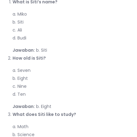
What is Siti’s name?
a. Miko
b. Siti
c. Ali
d. Budi
Jawaban:
b. Siti
How old is Siti?
a. Seven
b. Eight
c. Nine
d. Ten
Jawaban:
b. Eight
What does Siti like to study?
a. Math
b. Science