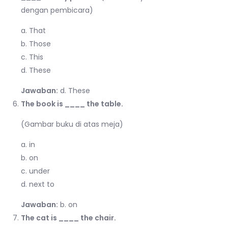
dengan pembicara)
a. That
b. Those
c. This
d. These
Jawaban:
d. These
The book is ____ the table.
(Gambar buku di atas meja)
a. in
b. on
c. under
d. next to
Jawaban:
b. on
The cat is ____ the chair.