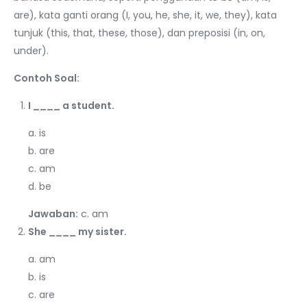
are), kata ganti orang (I, you, he, she, it, we, they), kata
tunjuk (this, that, these, those), dan preposisi (in, on,
under).
Contoh Soal:
I ____ a student.
a. is
b. are
c. am
d. be
Jawaban:
c. am
She ____ my sister.
a. am
b. is
c. are