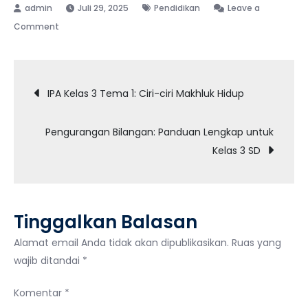
Juli 29, 2025
Pendidikan
Leave a
on
Comment
Contoh
Soal
Navigasi
Bahasa
IPA Kelas 3 Tema 1: Ciri-ciri Makhluk Hidup
Inggris
pos
Kelas
Pengurangan Bilangan: Panduan Lengkap untuk
3
Kelas 3 SD
Semester
2
(K13)
Tinggalkan Balasan
Alamat email Anda tidak akan dipublikasikan.
Ruas yang
wajib ditandai
*
Komentar
*