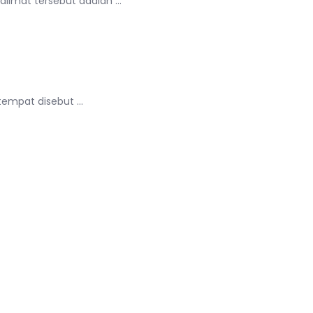
alimat tersebut adalah …
 tempat disebut …