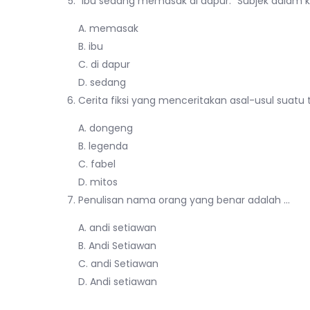
“Ibu sedang memasak di dapur.” Subjek dalam k
A. memasak
B. ibu
C. di dapur
D. sedang
Cerita fiksi yang menceritakan asal-usul suatu
A. dongeng
B. legenda
C. fabel
D. mitos
Penulisan nama orang yang benar adalah …
A. andi setiawan
B. Andi Setiawan
C. andi Setiawan
D. Andi setiawan