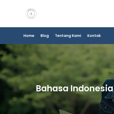
Skip
to
content
Home
Blog
Tentang Kami
Kontak
Bahasa Indonesia K