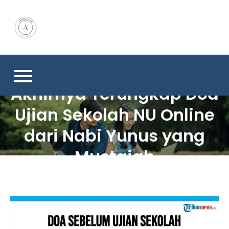
Skip
to
content
Akhirnya Terungkap Doa
Ujian Sekolah NU Online
dari Nabi Yunus yang
Mustajab