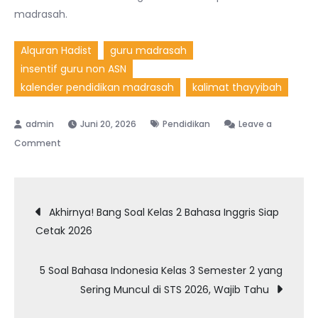
madrasah.
Alquran Hadist
guru madrasah
insentif guru non ASN
kalender pendidikan madrasah
kalimat thayyibah
Juni 20, 2026
Pendidikan
Leave a
on
Comment
3
Bocoran
Navigasi
Hanapi
Akhirnya! Bang Soal Kelas 2 Bahasa Inggris Siap
Bani:
Cetak 2026
pos
Bang
Soal
5 Soal Bahasa Indonesia Kelas 3 Semester 2 yang
Alquran
Sering Muncul di STS 2026, Wajib Tahu
Hadist
Kelas