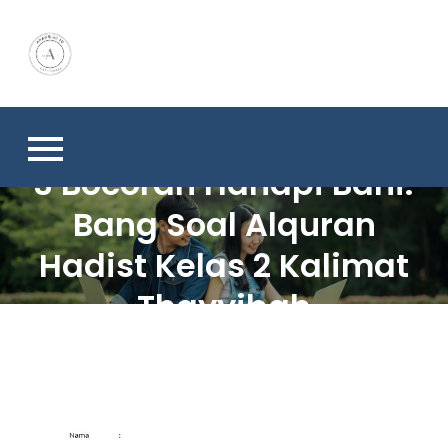
Skip
to
content
3 Bocoran Hanapi Bani:
Bang Soal Alquran
Hadist Kelas 2 Kalimat
Thayyibah