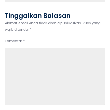
2
Kalimat
Tinggalkan Balasan
Thayyibah
Alamat email Anda tidak akan dipublikasikan.
Ruas yang
wajib ditandai
*
Komentar
*